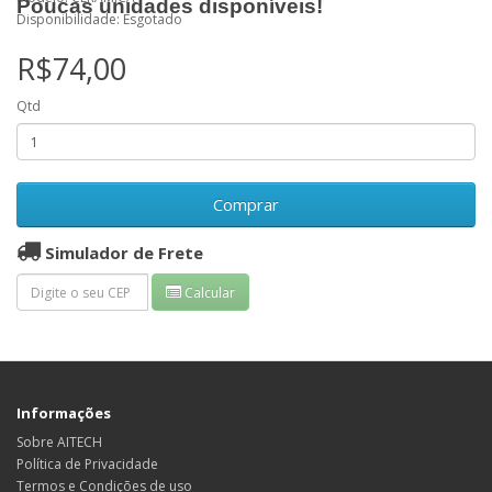
Poucas unidades disponíveis!
Disponibilidade: Esgotado
R$74,00
Qtd
Comprar
Simulador de Frete
Calcular
Informações
Sobre AITECH
Política de Privacidade
Termos e Condições de uso