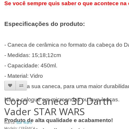
Se você sempre quis saber o que acontece na c
Especificações do produto:
- Caneca de cerâmica no formato da cabeça do Da
- Medidas: 15;18;12cm
- Capacidade: 450ml.
- Material: Vidro
- Cuide da sua caneca, para uma maior durabilida
Copo - Caneca 3D Darth
Não a coloque em microondas ou lava-louças.
Vader STAR WARS
Produto de alta qualidade e acabamento!
Marca:
Star Wars
Modelo: CERÂMICA