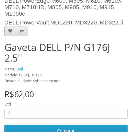
DELL PowerEdge M600, M605, M610, M610X
M710, M710HD, M805, M905, M910, M915,
M1000e
DELL PowerVault MD1220, MD3220, MD3220i
Gaveta DELL P/N G176J
2.5''
Marca:
Dell
Modelo: G176J, 0G176J
Disponibilidade: Sob encomenda
R$62,00
Qtd
Comprar