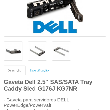
Descrição
Especificação
Gaveta Dell 2.5'' SAS/SATA Tray
Caddy Sled G176J KG7NR
- Gaveta para servidores DELL
PowerEdge/PowerValt