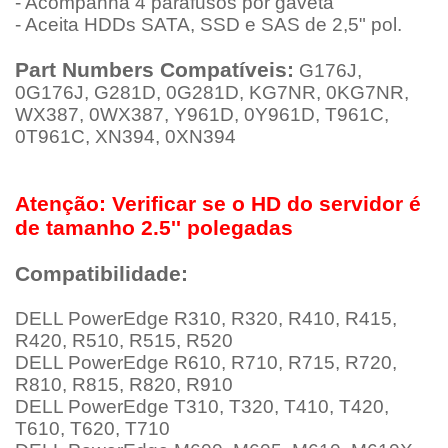
- Acompanha 4 parafusos por gaveta
- Aceita HDDs SATA, SSD e SAS de 2,5" pol.
Part Numbers Compatíveis:
G176J,
0G176J, G281D, 0G281D, KG7NR, 0KG7NR,
WX387, 0WX387, Y961D, 0Y961D, T961C,
0T961C, XN394, 0XN394
Atenção: Verificar se o HD do servidor é
de tamanho 2.5'' polegadas
Compatibilidade:
DELL PowerEdge R310, R320, R410, R415,
R420, R510, R515, R520
DELL PowerEdge R610, R710, R715, R720,
R810, R815, R820, R910
DELL PowerEdge T310, T320, T410, T420,
T610, T620, T710