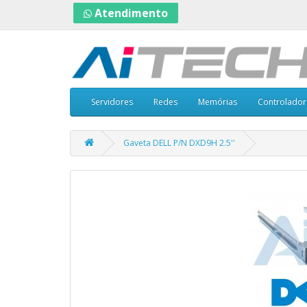
Atendimento
Servidores
Redes
Memórias
Controlador
Gaveta DELL P/N DXD9H 2.5''