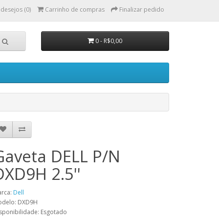
 desejos (0)
Carrinho de compras
Finalizar pedido
0 - R$0,00
Gaveta DELL P/N
DXD9H 2.5''
rca:
Dell
delo: DXD9H
sponibilidade: Esgotado