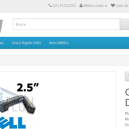
(21) 31722352
Minha conta
Lista de
as
Disco Rigido (HD)
Itens NERDs
Ma
Mo
Di