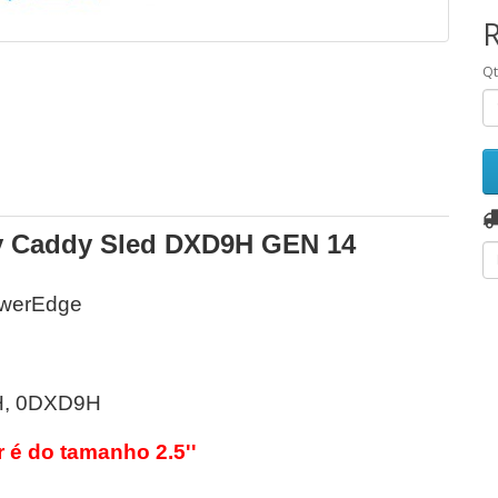
Q
ay Caddy Sled DXD9H GEN 14
owerEdge
, 0DXD9H
r é do tamanho 2.5''