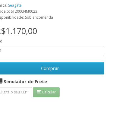
rca:
Seagate
delo: ST2000NM0023
sponibilidade: Sob encomenda
$1.170,00
td
Comprar
Simulador de Frete
Calcular