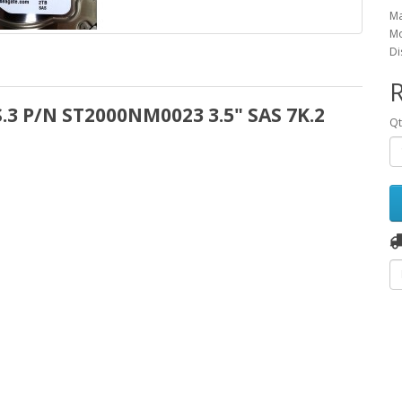
Ma
Mo
Di
R
.3 P/N ST2000NM0023 3.5" SAS 7K.2
Q