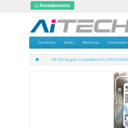
Atendimento
Servidores
Redes
Memórias
Controlador
HD 2TB Seagate Constellation ES.3 P/N ST2000