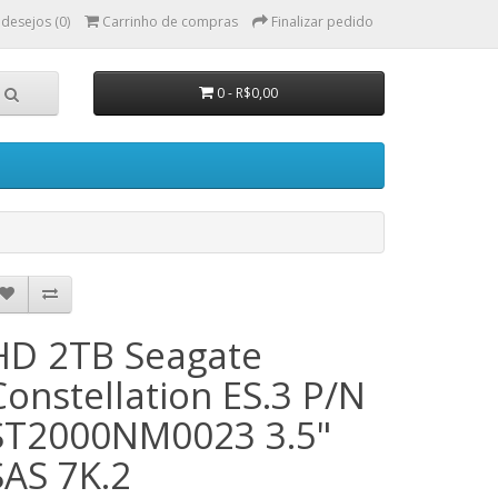
 desejos (0)
Carrinho de compras
Finalizar pedido
0 - R$0,00
HD 2TB Seagate
Constellation ES.3 P/N
ST2000NM0023 3.5"
SAS 7K.2