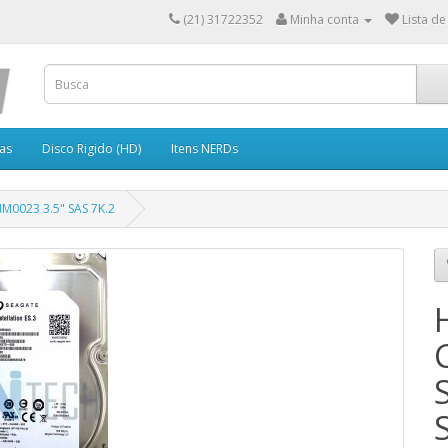
(21) 31722352
Minha conta
Lista de
as
Disco Rigido (HD)
Itens NERDs
NM0023 3.5" SAS 7K.2