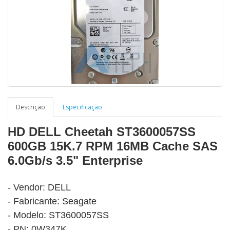
Descrição
Especificação
HD DELL Cheetah ST3600057SS
600GB 15K.7 RPM 16MB Cache SAS
6.0Gb/s 3.5" Enterprise
- Vendor: DELL
- Fabricante: Seagate
- Modelo: ST3600057SS
- PN: 0W347K