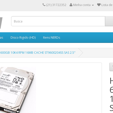
(21) 31722352
Minha conta
Lista de
as
Disco Rigido (HD)
Itens NERDs
600GB 10K4 RPM 16MB CACHE ST9600204SS SAS 2.5"