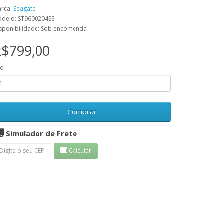
rca:
Seagate
delo: ST9600204SS
sponibilidade: Sob encomenda
R$799,00
td
Comprar
Simulador de Frete
Calcular