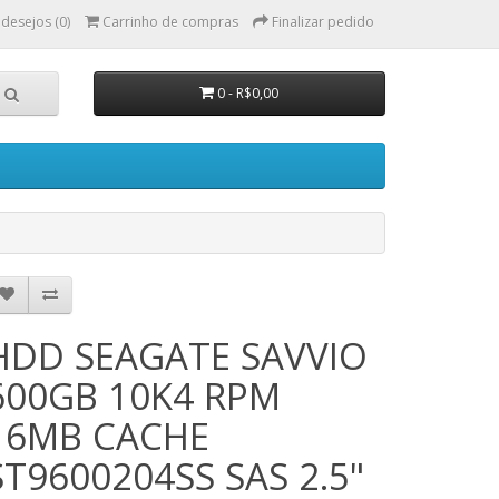
 desejos (0)
Carrinho de compras
Finalizar pedido
0 - R$0,00
HDD SEAGATE SAVVIO
600GB 10K4 RPM
16MB CACHE
ST9600204SS SAS 2.5"