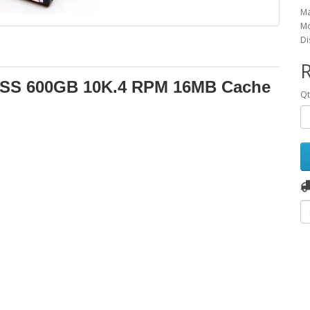
Ma
Mo
Di
4SS 600GB 10K.4 RPM 16MB Cache
Q