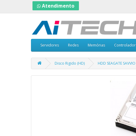
Atendimento
Servidores
Redes
Memórias
Controlador
Disco Rigido (HD)
HDD SEAGATE SAVVIO 