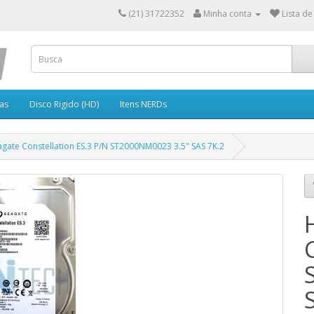
(21) 31722352
Minha conta
Lista de
as
Disco Rigido (HD)
Itens NERDs
gate Constellation ES.3 P/N ST2000NM0023 3.5" SAS 7K.2