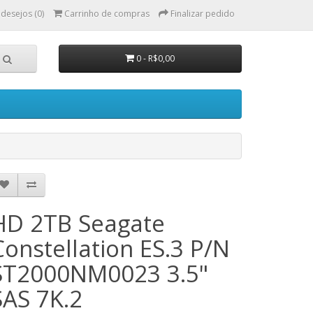
 desejos (0)
Carrinho de compras
Finalizar pedido
0 - R$0,00
HD 2TB Seagate
Constellation ES.3 P/N
ST2000NM0023 3.5"
SAS 7K.2