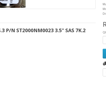
Ma
Mo
Di
R
.3 P/N ST2000NM0023 3.5" SAS 7K.2
Q