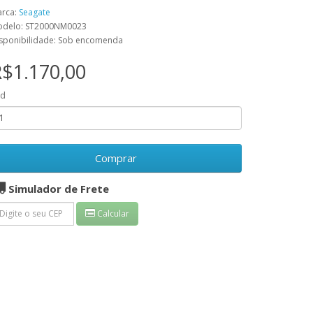
rca:
Seagate
delo: ST2000NM0023
sponibilidade: Sob encomenda
$1.170,00
td
Comprar
Simulador de Frete
Calcular