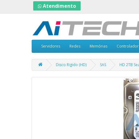
Atendimento
Servidores
Redes
Memórias
Controlador
Disco Rigido (HD)
SAS
HD 2TB Sea