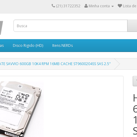
(21) 31722352
Minha conta
Lista de
as
Disco Rigido (HD)
Itens NERDs
TE SAVVIO 600GB 10K4 RPM 16MB CACHE ST9600204SS SAS 2.5"