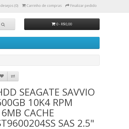
 desejos (0)
Carrinho de compras
Finalizar pedido
0 - R$0,00
HDD SEAGATE SAVVIO
600GB 10K4 RPM
16MB CACHE
ST9600204SS SAS 2.5"