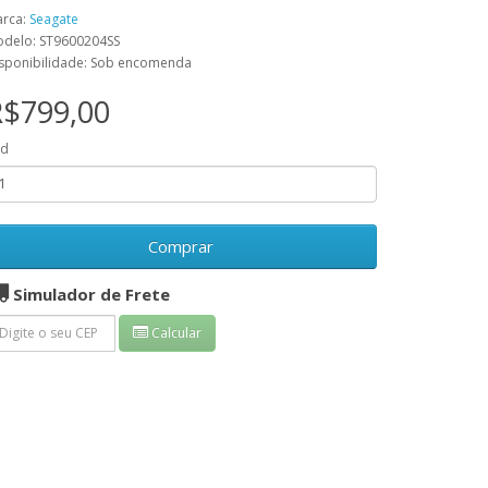
rca:
Seagate
delo: ST9600204SS
sponibilidade: Sob encomenda
R$799,00
td
Comprar
Simulador de Frete
Calcular