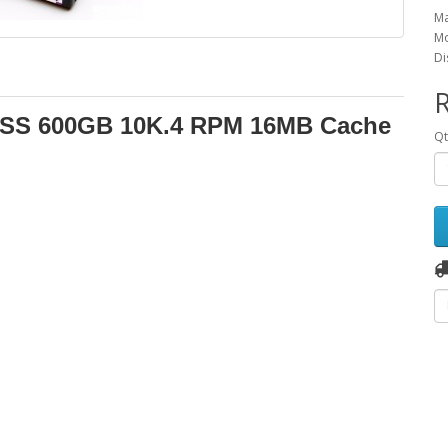
Ma
Mo
Di
4SS 600GB 10K.4 RPM 16MB Cache
Q