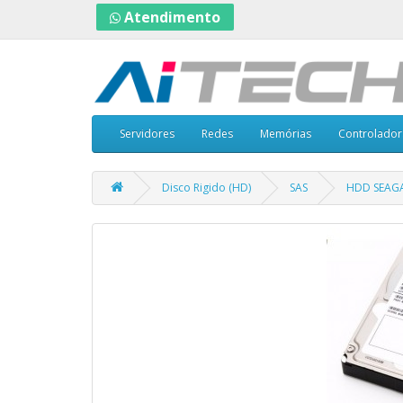
Atendimento
Servidores
Redes
Memórias
Controlador
Disco Rigido (HD)
SAS
HDD SEAGA