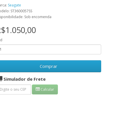
rca:
Seagate
delo: ST3600057SS
sponibilidade: Sob encomenda
$1.050,00
td
Comprar
Simulador de Frete
Calcular