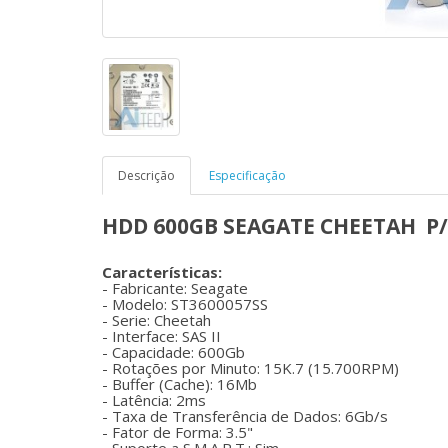
Descrição
Especificação
HDD 600GB SEAGATE CHEETAH P/N
Características:
- Fabricante: Seagate
- Modelo: ST3600057SS
- Serie: Cheetah
- Interface: SAS II
- Capacidade: 600Gb
- Rotações por Minuto: 15K.7 (15.700RPM)
- Buffer (Cache): 16Mb
- Latência: 2ms
- Taxa de Transferência de Dados: 6Gb/s
- Fator de Forma: 3.5"
- Suporte a S.M.A.R.T.: Sim