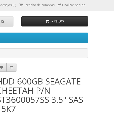
 desejos (0)
Carrinho de compras
Finalizar pedido
0 - R$0,00
HDD 600GB SEAGATE
CHEETAH P/N
ST3600057SS 3.5" SAS
15K7