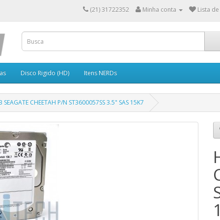
(21) 31722352
Minha conta
Lista de
as
Disco Rigido (HD)
Itens NERDs
 SEAGATE CHEETAH P/N ST3600057SS 3.5" SAS 15K7