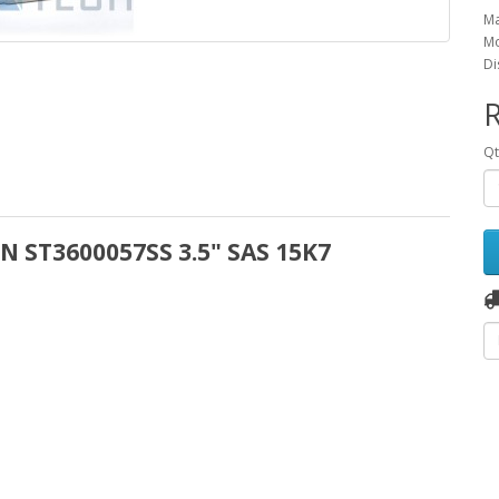
Ma
Mo
Di
R
Q
 ST3600057SS 3.5" SAS 15K7