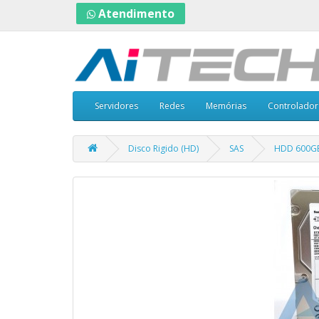
Atendimento
Servidores
Redes
Memórias
Controlador
Disco Rigido (HD)
SAS
HDD 600GB