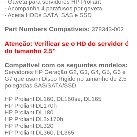
- Gaveta para servidores HP Proliant
- Acompanha 4 parafusos por gaveta
- Aceita HDDs SATA, SAS e SSD
Part Numbers Compatíveis:
378343-002
Atenção: Verificar se o HD do servidor é
do tamanho 2.5''
Compatível com os seguintes modelos:
Servidores HP Geração G2, G3, G4, G5, G6 e
G7 que usam Disco Rígido no tamanho de 2,5
polegadas SAS/SATA/SSD.
HP Proliant DL160, DL160se, DL165
HP Proliant DL170h
HP Proliant DL180
HP Proliant DL2x170h
HP Proliant DL320
HP Proliant DL360, DL365