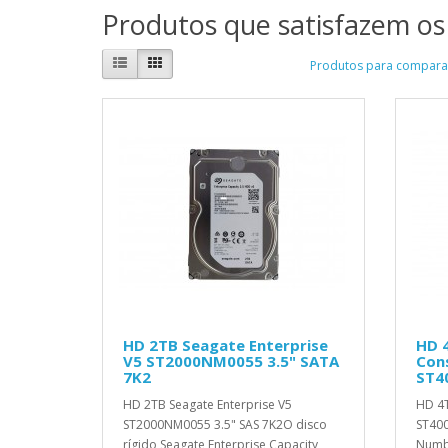
Produtos que satisfazem os 
Produtos para comparar
HD 2TB Seagate Enterprise
HD 
V5 ST2000NM0055 3.5" SATA
Cons
7K2
ST4
HD 2TB Seagate Enterprise V5
HD 4T
ST2000NM0055 3.5" SAS 7K2O disco
ST400
rígido Seagate Enterprise Capacity
Numbe