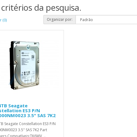
critérios da pesquisa.
Organizar por:
 (0)
4TB Seagate
tellation ES3 P/N
000NM0023 3.5" SAS 7K2
B Seagate Constellation ES3 P/N
0NM0023 3.5" SAS 7K2 Part
rs Compatíveis:TK6WV, ..