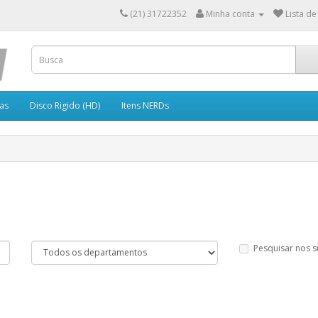
(21) 31722352
Minha conta
Lista de
as
Disco Rigido (HD)
Itens NERDs
Pesquisar nos 