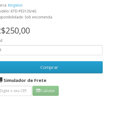
rca:
Kingston
delo: KTD-PE313S/4G
sponibilidade: Sob encomenda
R$250,00
td
Comprar
Simulador de Frete
Calcular