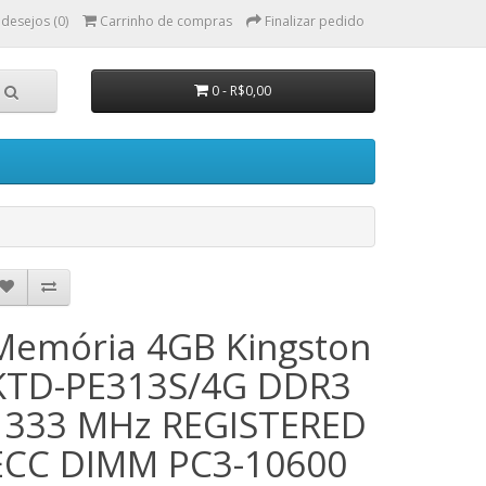
 desejos (0)
Carrinho de compras
Finalizar pedido
0 - R$0,00
Memória 4GB Kingston
KTD-PE313S/4G DDR3
1333 MHz REGISTERED
ECC DIMM PC3-10600