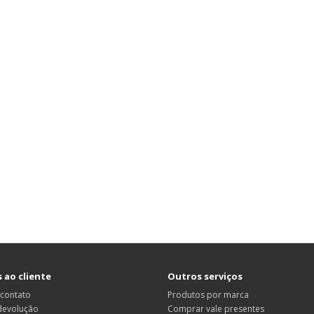
 ao cliente
Outros serviços
 contato
Produtos por marca
 devolução
Comprar vale presentes