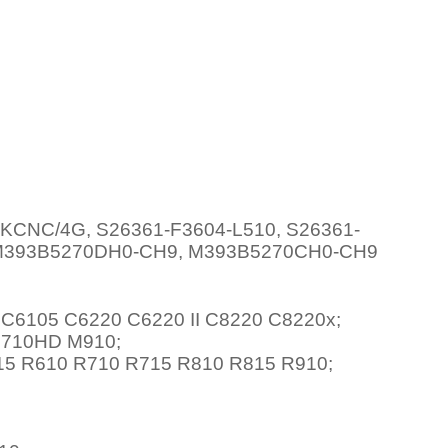
D
CNC/4G, S26361-F3604-L510, S26361-
 M393B5270DH0-CH9, M393B5270CH0-CH9
C6105 C6220 C6220 II C8220 C8220x;
M710HD M910;
5 R610 R710 R715 R810 R815 R910;