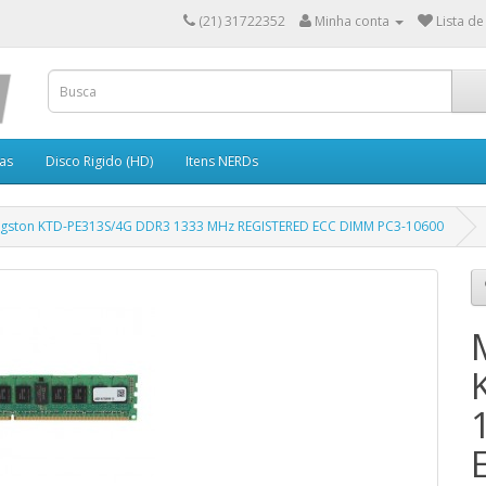
(21) 31722352
Minha conta
Lista de
as
Disco Rigido (HD)
Itens NERDs
gston KTD-PE313S/4G DDR3 1333 MHz REGISTERED ECC DIMM PC3-10600