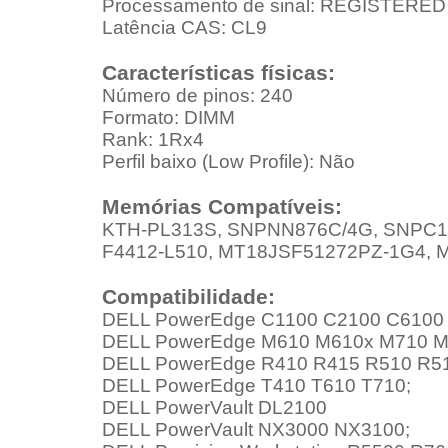
Processamento de sinal: REGISTERE
Latência CAS: CL9
Características físicas:
Número de pinos: 240
Formato: DIMM
Rank: 1Rx4
Perfil baixo (Low Profile): Não
Memórias Compatíveis:
KTH-PL313S, SNPNN876C/4G, SNPC1K
F4412-L510, MT18JSF51272PZ-1G4,
Compatibilidade:
DELL PowerEdge C1100 C2100 C6100 
DELL PowerEdge M610 M610x M710 
DELL PowerEdge R410 R415 R510 R51
DELL PowerEdge T410 T610 T710;
DELL PowerVault DL2100
DELL PowerVault NX3000 NX3100;