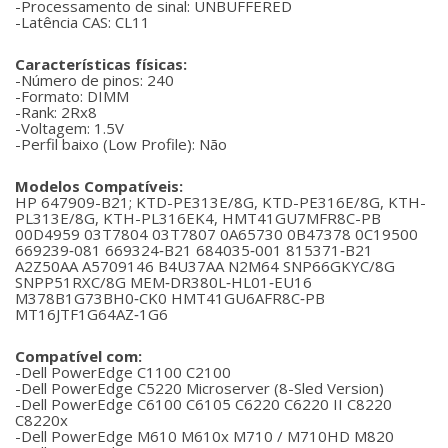
-Processamento de sinal: UNBUFFERED
-Latência CAS: CL11
Características físicas:
-Número de pinos: 240
-Formato: DIMM
-Rank: 2Rx8
-Voltagem: 1.5V
-Perfil baixo (Low Profile): Não
Modelos Compatíveis:
HP 647909-B21; KTD-PE313E/8G, KTD-PE316E/8G, KTH-
PL313E/8G, KTH-PL316EK4, HMT41GU7MFR8C-PB
00D4959 03T7804 03T7807 0A65730 0B47378 0C19500
669239‐081 669324‐B21 684035‐001 815371‐B21
A2Z50AA A5709146 B4U37AA N2M64 SNP66GKYC/8G
SNPP51RXC/8G MEM‐DR380L‐HL01‐EU16
M378B1G73BH0‐CK0 HMT41GU6AFR8C‐PB
MT16JTF1G64AZ‐1G6
Compatível com:
-Dell PowerEdge C1100 C2100
-Dell PowerEdge C5220 Microserver (8-Sled Version)
-Dell PowerEdge C6100 C6105 C6220 C6220 II C8220
C8220x
-Dell PowerEdge M610 M610x M710 / M710HD M820