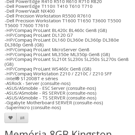
-Dell PowerEdge R410 R510 R610 R710 R820
-Dell PowerEdge T110II T410 T610 T710
-Dell PowerVault NX400
-Dell Precision Workstation R5500 R7610
-Dell Precision Workstation T1600 T1650 T3600 T5500
T5600 T7600 T7610
-HP/Compaq ProLiant BL420c BL460c Gen8 (G8)
-HP/Compaq ProLiant DL120 G7
-HP/Compaq ProLiant DL160 DL360e DL360p DL380e
DL380p Gen8 (G8)
-HP/Compaq ProLiant MicroServer Gen8
-HP/Compaq ProLiant ML350e ML350p Gen8 (G8)
-HP/Compaq ProLiant SL210t SL230s SL250s SL270s Gen8
(G8)
-HP/Compaq ProLiant WS460c Gen8 (G8)
-HP/Compaq Workstation Z210 / Z210C / Z210 SFF
-Intel® S1200BT e séries
-ASRock - Server (consulte-nos)
-ASUS/ASmobile - ESC Server (consulte-nos)
-ASUS/ASmobile - RS SERVER (consulte-nos)
-ASUS/ASmobile - TS SERVER (consulte-nos)
-Gigabyte Motherboard SERVER (consulte-nos)
-Supermicro (consulte-nos)
Memória 8GB Kingston