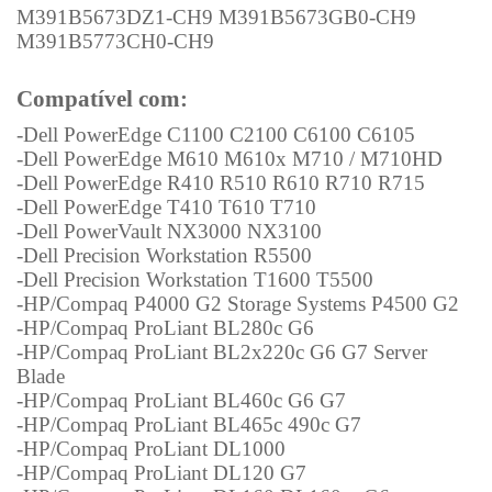
M391B5673DZ1-CH9 M391B5673GB0-CH9
M391B5773CH0-CH9
Compatível com:
-Dell PowerEdge C1100 C2100 C6100 C6105
-Dell PowerEdge M610 M610x M710 / M710HD
-Dell PowerEdge R410 R510 R610 R710 R715
-Dell PowerEdge T410 T610 T710
-Dell PowerVault NX3000 NX3100
-Dell Precision Workstation R5500
-Dell Precision Workstation T1600 T5500
-HP/Compaq P4000 G2 Storage Systems P4500 G2
-HP/Compaq ProLiant BL280c G6
-HP/Compaq ProLiant BL2x220c G6 G7 Server
Blade
-HP/Compaq ProLiant BL460c G6 G7
-HP/Compaq ProLiant BL465c 490c G7
-HP/Compaq ProLiant DL1000
-HP/Compaq ProLiant DL120 G7