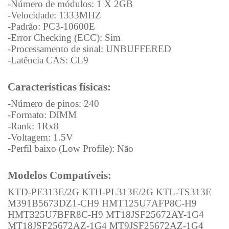
-Número de módulos: 1 X 2GB
-Velocidade: 1333MHZ
-Padrão: PC3-10600E
-Error Checking (ECC): Sim
-Processamento de sinal: UNBUFFERED
-Latência CAS: CL9
Características físicas:
-Número de pinos: 240
-Formato: DIMM
-Rank: 1Rx8
-Voltagem: 1.5V
-Perfil baixo (Low Profile): Não
Modelos Compatíveis:
KTD-PE313E/2G KTH-PL313E/2G KTL-TS313E
M391B5673DZ1‐CH9 HMT125U7AFP8C‐H9
HMT325U7BFR8C-H9 MT18JSF25672AY-1G4
MT18JSF25672AZ-1G4 MT9JSF25672AZ-1G4