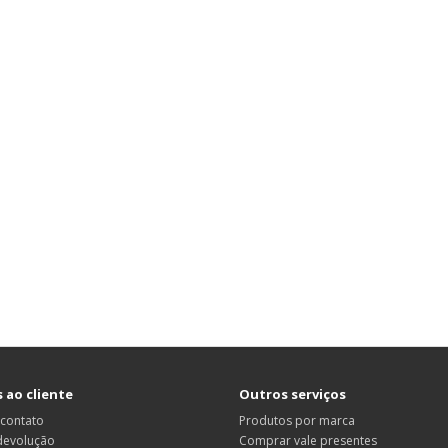
 ao cliente
Outros serviços
 contato
Produtos por marca
 devolução
Comprar vale presentes