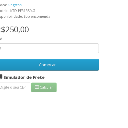
rca:
Kingston
delo: KTD-PE313S/4G
sponibilidade: Sob encomenda
R$250,00
td
Comprar
Simulador de Frete
Calcular