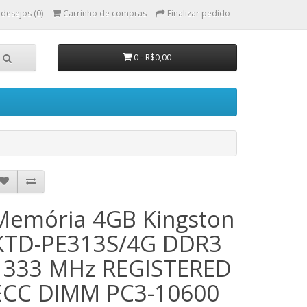
 desejos (0)
Carrinho de compras
Finalizar pedido
0 - R$0,00
Memória 4GB Kingston
KTD-PE313S/4G DDR3
1333 MHz REGISTERED
ECC DIMM PC3-10600