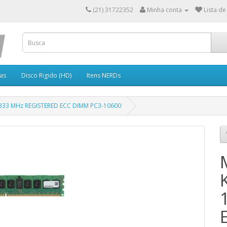
(21) 31722352
Minha conta
Lista de
as
Disco Rigido (HD)
Itens NERDs
333 MHz REGISTERED ECC DIMM PC3-10600