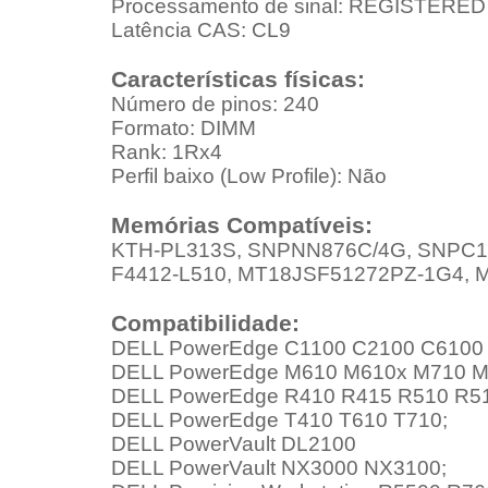
Processamento de sinal: REGISTERE
Latência CAS: CL9
Características físicas:
Número de pinos: 240
Formato: DIMM
Rank: 1Rx4
Perfil baixo (Low Profile): Não
Memórias Compatíveis:
KTH-PL313S, SNPNN876C/4G, SNPC1K
F4412-L510, MT18JSF51272PZ-1G4,
Compatibilidade:
DELL PowerEdge C1100 C2100 C6100 
DELL PowerEdge M610 M610x M710 
DELL PowerEdge R410 R415 R510 R51
DELL PowerEdge T410 T610 T710;
DELL PowerVault DL2100
DELL PowerVault NX3000 NX3100;