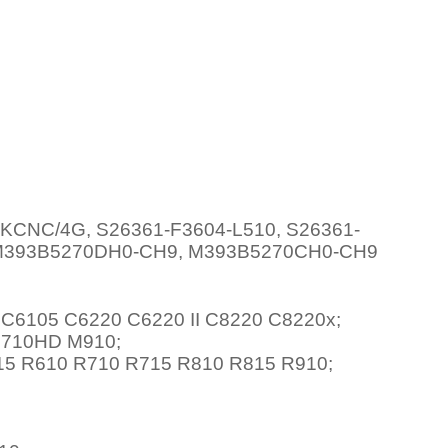
D
CNC/4G, S26361-F3604-L510, S26361-
 M393B5270DH0-CH9, M393B5270CH0-CH9
C6105 C6220 C6220 II C8220 C8220x;
M710HD M910;
5 R610 R710 R715 R810 R815 R910;