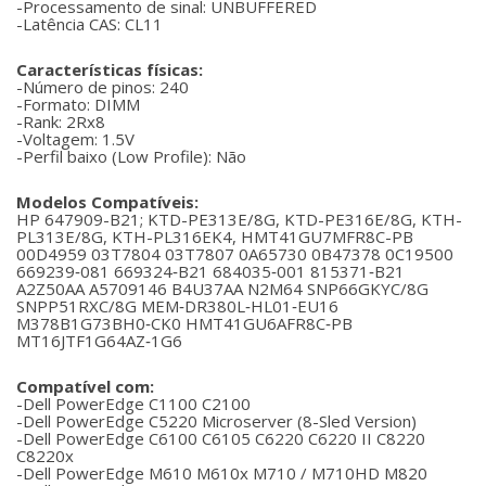
-Processamento de sinal: UNBUFFERED
-Latência CAS: CL11
Características físicas:
-Número de pinos: 240
-Formato: DIMM
-Rank: 2Rx8
-Voltagem: 1.5V
-Perfil baixo (Low Profile): Não
Modelos Compatíveis:
HP 647909-B21; KTD-PE313E/8G, KTD-PE316E/8G, KTH-
PL313E/8G, KTH-PL316EK4, HMT41GU7MFR8C-PB
00D4959 03T7804 03T7807 0A65730 0B47378 0C19500
669239‐081 669324‐B21 684035‐001 815371‐B21
A2Z50AA A5709146 B4U37AA N2M64 SNP66GKYC/8G
SNPP51RXC/8G MEM‐DR380L‐HL01‐EU16
M378B1G73BH0‐CK0 HMT41GU6AFR8C‐PB
MT16JTF1G64AZ‐1G6
Compatível com:
-Dell PowerEdge C1100 C2100
-Dell PowerEdge C5220 Microserver (8-Sled Version)
-Dell PowerEdge C6100 C6105 C6220 C6220 II C8220
C8220x
-Dell PowerEdge M610 M610x M710 / M710HD M820