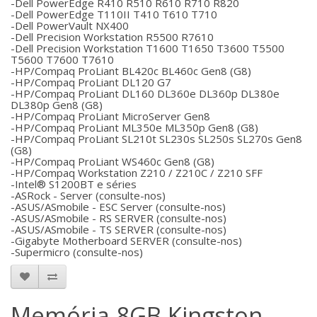
-Dell PowerEdge R410 R510 R610 R710 R820
-Dell PowerEdge T110II T410 T610 T710
-Dell PowerVault NX400
-Dell Precision Workstation R5500 R7610
-Dell Precision Workstation T1600 T1650 T3600 T5500
T5600 T7600 T7610
-HP/Compaq ProLiant BL420c BL460c Gen8 (G8)
-HP/Compaq ProLiant DL120 G7
-HP/Compaq ProLiant DL160 DL360e DL360p DL380e
DL380p Gen8 (G8)
-HP/Compaq ProLiant MicroServer Gen8
-HP/Compaq ProLiant ML350e ML350p Gen8 (G8)
-HP/Compaq ProLiant SL210t SL230s SL250s SL270s Gen8
(G8)
-HP/Compaq ProLiant WS460c Gen8 (G8)
-HP/Compaq Workstation Z210 / Z210C / Z210 SFF
-Intel® S1200BT e séries
-ASRock - Server (consulte-nos)
-ASUS/ASmobile - ESC Server (consulte-nos)
-ASUS/ASmobile - RS SERVER (consulte-nos)
-ASUS/ASmobile - TS SERVER (consulte-nos)
-Gigabyte Motherboard SERVER (consulte-nos)
-Supermicro (consulte-nos)
Memória 8GB Kingston