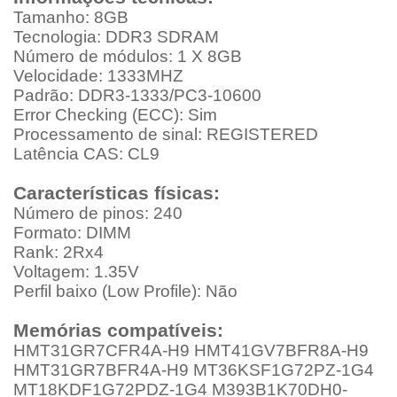
Tamanho: 8GB
Tecnologia: DDR3 SDRAM
Número de módulos: 1 X 8GB
Velocidade: 1333MHZ
Padrão: DDR3-1333/PC3-10600
Error Checking (ECC): Sim
Processamento de sinal: REGISTERED
Latência CAS: CL9
Características físicas:
Número de pinos: 240
Formato: DIMM
Rank: 2Rx4
Voltagem: 1.35V
Perfil baixo (Low Profile): Não
Memórias compatíveis:
HMT31GR7CFR4A-H9 HMT41GV7BFR8A-H9
HMT31GR7BFR4A-H9 MT36KSF1G72PZ-1G4
MT18KDF1G72PDZ-1G4 M393B1K70DH0-