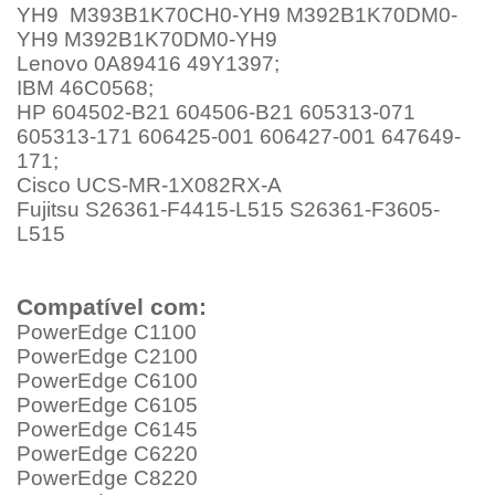
YH9 M393B1K70CH0-YH9 M392B1K70DM0-
YH9 M392B1K70DM0-YH9
Lenovo 0A89416 49Y1397;
IBM 46C0568;
HP 604502-B21 604506-B21 605313-071
605313-171 606425-001 606427-001 647649-
171;
Cisco UCS-MR-1X082RX-A
Fujitsu S26361-F4415-L515 S26361-F3605-
L515
Compatível com:
PowerEdge C1100
PowerEdge C2100
PowerEdge C6100
PowerEdge C6105
PowerEdge C6145
PowerEdge C6220
PowerEdge C8220