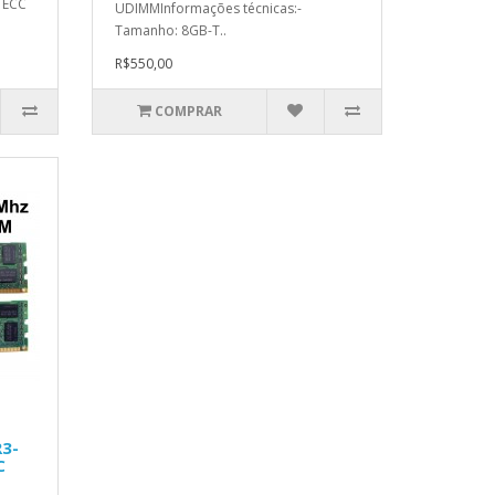
 ECC
UDIMMInformações técnicas:-
Tamanho: 8GB-T..
R$550,00
COMPRAR
3-
C