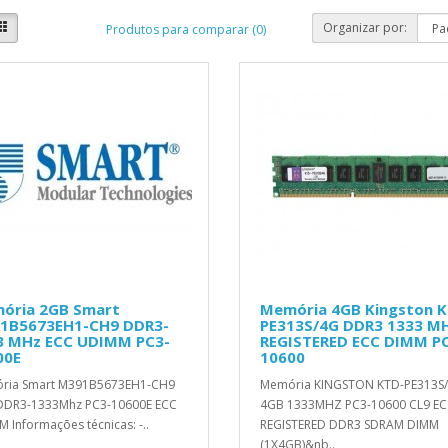
Organizar por:
Produtos para comparar (0)
ória 2GB Smart
Memória 4GB Kingston 
1B5673EH1-CH9 DDR3-
PE313S/4G DDR3 1333 M
3 MHz ECC UDIMM PC3-
REGISTERED ECC DIMM P
00E
10600
ria Smart M391B5673EH1-CH9
Memória KINGSTON KTD-PE313S
DDR3-1333Mhz PC3-10600E ECC
4GB 1333MHZ PC3-10600 CL9 E
 Informações técnicas: -..
REGISTERED DDR3 SDRAM DIMM
(1X4GB)&nb..