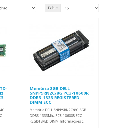
Exibir:
KTD-
Memória 8GB DELL
Hz
SNPP9RN2C/8G PC3-10600R
C3-
DDR3-1333 REGISTERED
DIMM ECC
/4G
Memória DELL SNPP9RN2C/8G 8GB
CC
DDR3-1333Mhz PC3-10600R ECC
REGISTERED DIMM Informações t..