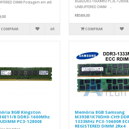
8GBDDR3-1600Mhz PC3L-12800E
FFERED DIMM Postagem em até
UNBUFFERED DIMM ..
.
R$589,00
,00
COMPRAR
COMPRAR
ória 8GB Kingston
Memória 8GB Samsung
16E11/8 DDR3-1600Mhz
M393B1K70DH0-CH9 DDR
 UDIMM PC3-12800E
1333MHz PC3-10600R EC
REGISTERED DIMM 2Rx4