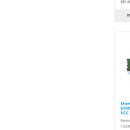
R$149
Mem
DDR
ECC
Memór
1333