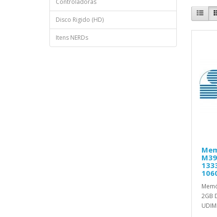
Controladoras
Disco Rigido (HD)
Itens NERDs
Mem
M39
133
106
Memó
2GB 
UDIMM