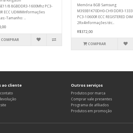
ia Kingston
Memória 8GB Samsung
6E11/8 8GBDDR3-1600Mhz PC3-
M393B1K70DH0-CH9 DDR3-133
0R ECC UDIMMInformações
PC3-10600R ECC REGISTERED DI
cas:-Tamanho: ..
2Rx4Informações téc..
,00
R$372,00
COMPRAR
COMPRAR
 ao cliente
Outros serviços
 contato
Produtos por marca
 devolução
Comprar vale presentes
site
Programa de afiliados
Produtos em promoção