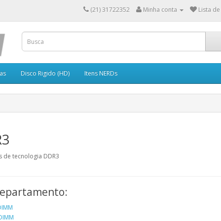
(21) 31722352
Minha conta
Lista de
as
Disco Rigido (HD)
Itens NERDs
R3
 de tecnologia DDR3
epartamento:
DIMM
DIMM