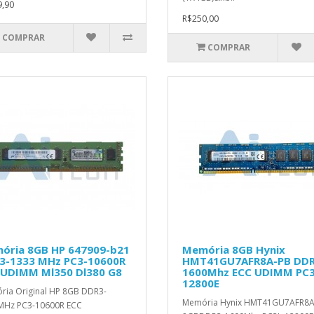
,90
R$250,00
COMPRAR
COMPRAR
ória 8GB HP 647909-b21
Memória 8GB Hynix
3-1333 MHz PC3-10600R
HMT41GU7AFR8A-PB DDR
 UDIMM Ml350 Dl380 G8
1600Mhz ECC UDIMM PC3
12800E
ia Original HP 8GB DDR3-
Memória Hynix HMT41GU7AFR8A
MHz PC3-10600R ECC