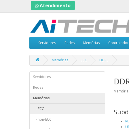
Atendimento
Servidores
Redes
Memórias
Controlador
Memórias
ECC
DDR3
Servidores
DD
Redes
Memórias
Memórias
- ECC
Subd
- non-ECC
R
U