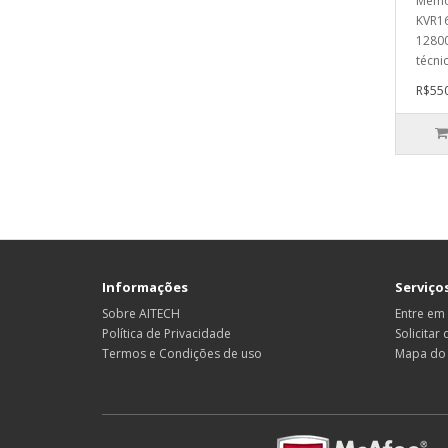
Memór
KVR1
1280
técni
R$550
Informações
Serviços
Sobre AITECH
Entre em
Política de Privacidade
Solicitar
Termos e Condições de uso
Mapa do 