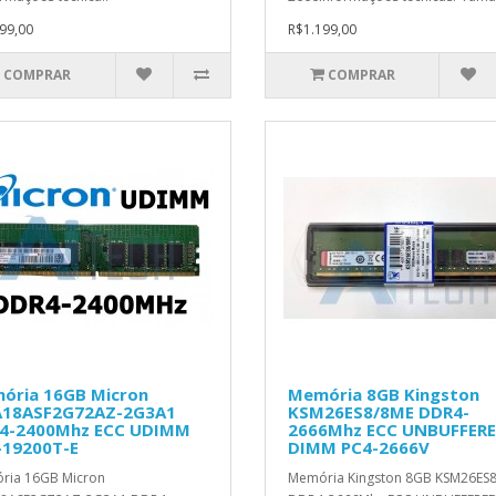
99,00
R$1.199,00
COMPRAR
COMPRAR
ória 16GB Micron
Memória 8GB Kingston
18ASF2G72AZ-2G3A1
KSM26ES8/8ME DDR4-
4-2400Mhz ECC UDIMM
2666Mhz ECC UNBUFFER
-19200T-E
DIMM PC4-2666V
ria 16GB Micron
Memória Kingston 8GB KSM26ES