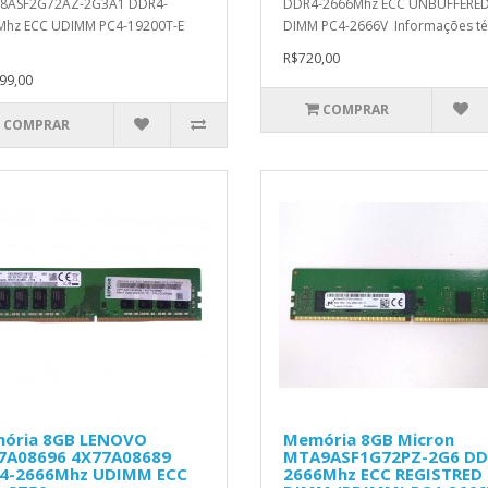
8ASF2G72AZ-2G3A1 DDR4-
DDR4-2666Mhz ECC UNBUFFERE
Mhz ECC UDIMM PC4-19200T-E
DIMM PC4-2666V Informações té
R$720,00
99,00
COMPRAR
COMPRAR
ória 8GB LENOVO
Memória 8GB Micron
7A08696 4X77A08689
MTA9ASF1G72PZ-2G6 DD
4-2666Mhz UDIMM ECC
2666Mhz ECC REGISTRED