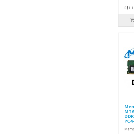
R$1.1
Mem
MTA
DDR
PC4
Memó