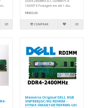
D
DDR4-2400Mhz ECC UDIMM PC4-
cn..
19200T-E Postagem em até 1 dia..
R$850,00
COMPRAR
Memória Original DELL 8GB
R4-
SNP888JGC/8G RDIMM -
HYNIX HMA81GR7MFR8N-UH