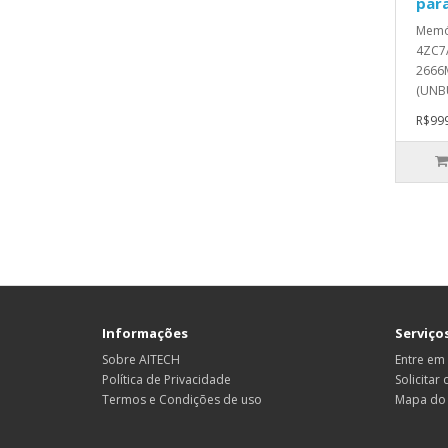
par
Memó
4ZC7
2666
(UNBU
R$999
Informações
Serviços
Sobre AITECH
Entre em
Política de Privacidade
Solicitar
Termos e Condições de uso
Mapa do 