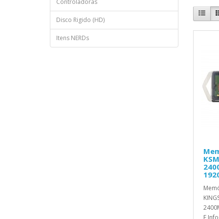
Controladoras
Disco Rigido (HD)
Itens NERDs
Mem
KSM
240
192
Memó
KING
2400
E Inf