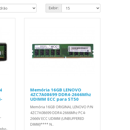
Exibir:
N
Memória 16GB LENOVO
4ZC7A08699 DDR4-2666Mhz
-
UDIMM ECC para ST50
Memória 16GB ORIGINAL LENOVO P/N
4ZC7A08699 DDR4-2666Mhz PC4-
-
2666V ECC UDIMM (UNBUFFERED
DIMM)**** N..
nho..