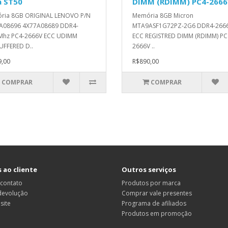
a ST50
DIMM (RDIMM) PC4-266
ria 8GB ORIGINAL LENOVO P/N
Memória 8GB Micron
A08696 4X77A08689 DDR4-
MTA9ASF1G72PZ-2G6 DDR4-266
Mhz PC4-2666V ECC UDIMM
ECC REGISTRED DIMM (RDIMM) PC
FFERED D..
2666V ..
,00
R$890,00
COMPRAR
COMPRAR
 ao cliente
Outros serviços
 contato
Produtos por marca
 devolução
Comprar vale presentes
site
Programa de afiliados
Produtos em promoção