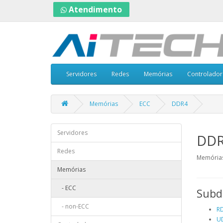
Atendimento
Servidores
Redes
Memórias
Controlador
Memórias
ECC
DDR4
Servidores
DD
Redes
Memórias
Memórias
- ECC
Subd
- non-ECC
R
U