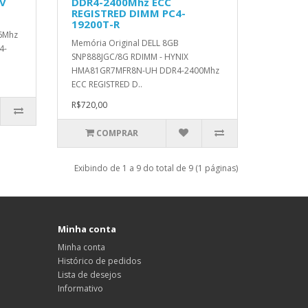
6V
DDR4-2400Mhz ECC
REGISTRED DIMM PC4-
19200T-R
6Mhz
Memória Original DELL 8GB
4-
SNP888JGC/8G RDIMM - HYNIX
HMA81GR7MFR8N-UH DDR4-2400Mhz
ECC REGISTRED D..
R$720,00
COMPRAR
Exibindo de 1 a 9 do total de 9 (1 páginas)
Minha conta
Minha conta
Histórico de pedidos
Lista de desejos
Informativo