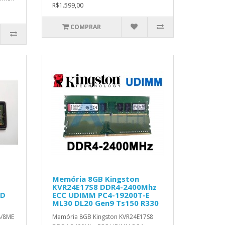
R$1.599,00
COMPRAR
Memória 8GB Kingston
KVR24E17S8 DDR4-2400Mhz
ED
ECC UDIMM PC4-19200T-E
ML30 DL20 Gen9 Ts150 R330
8/8ME
Memória 8GB Kingston KVR24E17S8