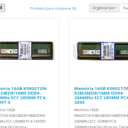
Organizar por:
Produtos para comparar (0)
ória 16GB KINGSTON
Memória 16GB KINGSTO
24ED8/16ME DDR4-
KSM26ED8/16ME DDR4-
0Mhz ECC UDIMM PC4-
2666Mhz ECC UDIMM PC4
00T-E
2666
ria 16GB
Memória 16GB
STON KSM24ED8/16MEDDR4-
KINGSTON KSM26ED8/16MEDDR4
Mhz ECC UDIMM PC4-19200T-
2666Mhz ECC UDIMM PC4-
ormações técnica..
2666Informações técnicas:-Tama