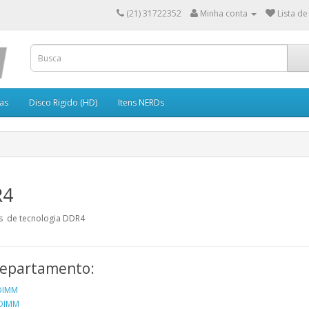
(21) 31722352
Minha conta
Lista de
as
Disco Rigido (HD)
Itens NERDs
R4
 de tecnologia DDR4
epartamento:
DIMM
DIMM