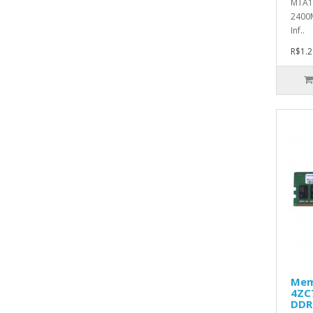
MTA1
2400
Inf..
R$1.2
Mem
4ZC
DDR