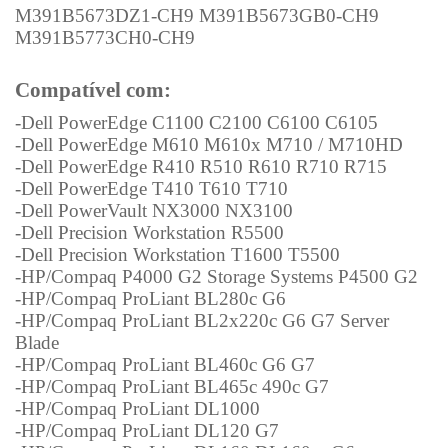
M391B5673DZ1-CH9 M391B5673GB0-CH9
M391B5773CH0-CH9
Compatível com:
-Dell PowerEdge C1100 C2100 C6100 C6105
-Dell PowerEdge M610 M610x M710 / M710HD
-Dell PowerEdge R410 R510 R610 R710 R715
-Dell PowerEdge T410 T610 T710
-Dell PowerVault NX3000 NX3100
-Dell Precision Workstation R5500
-Dell Precision Workstation T1600 T5500
-HP/Compaq P4000 G2 Storage Systems P4500 G2
-HP/Compaq ProLiant BL280c G6
-HP/Compaq ProLiant BL2x220c G6 G7 Server
Blade
-HP/Compaq ProLiant BL460c G6 G7
-HP/Compaq ProLiant BL465c 490c G7
-HP/Compaq ProLiant DL1000
-HP/Compaq ProLiant DL120 G7