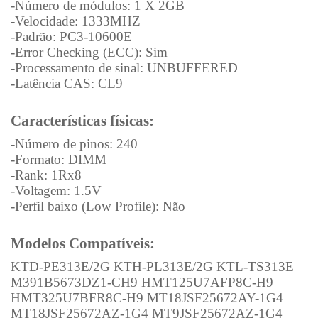
-Número de módulos: 1 X 2GB
-Velocidade: 1333MHZ
-Padrão: PC3-10600E
-Error Checking (ECC): Sim
-Processamento de sinal: UNBUFFERED
-Latência CAS: CL9
Características físicas:
-Número de pinos: 240
-Formato: DIMM
-Rank: 1Rx8
-Voltagem: 1.5V
-Perfil baixo (Low Profile): Não
Modelos Compatíveis:
KTD-PE313E/2G KTH-PL313E/2G KTL-TS313E
M391B5673DZ1‐CH9 HMT125U7AFP8C‐H9
HMT325U7BFR8C-H9 MT18JSF25672AY-1G4
MT18JSF25672AZ-1G4 MT9JSF25672AZ-1G4