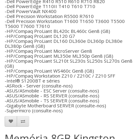
-Dell PowerEdge R410 R510 R610 R710 R820
-Dell PowerEdge T110II T410 T610 T710
-Dell PowerVault NX400
-Dell Precision Workstation R5500 R7610
-Dell Precision Workstation T1600 T1650 T3600 T5500
T5600 T7600 T7610
-HP/Compaq ProLiant BL420c BL460c Gen8 (G8)
-HP/Compaq ProLiant DL120 G7
-HP/Compaq ProLiant DL160 DL360e DL360p DL380e
DL380p Gen8 (G8)
-HP/Compaq ProLiant MicroServer Gen8
-HP/Compaq ProLiant ML350e ML350p Gen8 (G8)
-HP/Compaq ProLiant SL210t SL230s SL250s SL270s Gen8
(G8)
-HP/Compaq ProLiant WS460c Gen8 (G8)
-HP/Compaq Workstation Z210 / Z210C / Z210 SFF
-Intel® S1200BT e séries
-ASRock - Server (consulte-nos)
-ASUS/ASmobile - ESC Server (consulte-nos)
-ASUS/ASmobile - RS SERVER (consulte-nos)
-ASUS/ASmobile - TS SERVER (consulte-nos)
-Gigabyte Motherboard SERVER (consulte-nos)
-Supermicro (consulte-nos)
Memória 8GB Kingston