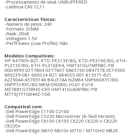
-Processamento de sinal: UNBUFFERED
-Latência CAS: CL11
Características físicas:
-Número de pinos: 240
-Formato: DIMM
-Rank: 2Rx8
-Voltagem: 1.5V
-Perfil baixo (Low Profile): Não
Modelos Compatíveis:
HP 647909-B21; KTD-PE313E/8G, KTD-PE316E/8G, KTH-
PL313E/8G, KTH-PL316EK4, HMT41GU7MFR8C-PB
00D4959 03T7804 03T7807 0A65730 0B47378 0C19500
669239‐081 669324‐B21 684035‐001 815371‐B21
A2Z50AA A5709146 B4U37AA N2M64 SNP66GKYC/8G
SNPP51RXC/8G MEM‐DR380L‐HL01‐EU16
M378B1G73BH0‐CK0 HMT41GU6AFR8C‐PB
MT16JTF1G64AZ‐1G6
Compatível com:
-Dell PowerEdge C1100 C2100
-Dell PowerEdge C5220 Microserver (8-Sled Version)
-Dell PowerEdge C6100 C6105 C6220 C6220 II C8220
C8220x
-Dell PowerEdge M610 M610x M710 / M710HD M820