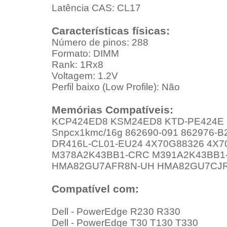
Latência CAS: CL17
Características físicas:
Número de pinos: 288
Formato: DIMM
Rank: 1Rx8
Voltagem: 1.2V
Perfil baixo (Low Profile): Não
Memórias Compatíveis:
KCP424ED8 KSM24ED8 KTD-PE424E 
Snpcx1kmc/16g 862690-091 862976-B
DR416L-CL01-EU24 4X70G88326 4X7
M378A2K43BB1-CRC M391A2K43BB
HMA82GU7AFR8N-UH HMA82GU7CJR
Compatível com:
Dell - PowerEdge R230 R330
Dell - PowerEdge T30 T130 T330