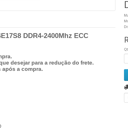
Ma
Mo
Di
4E17S8
DDR4-2400Mhz ECC
Q
mpra.
ue desejar para a redução do frete.
s após a compra.
D