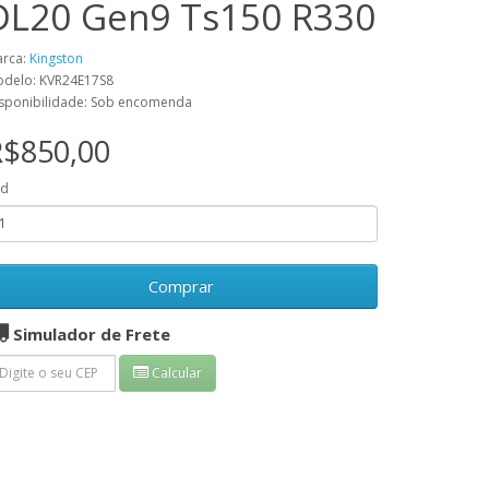
DL20 Gen9 Ts150 R330
rca:
Kingston
delo: KVR24E17S8
sponibilidade: Sob encomenda
R$850,00
td
Comprar
Simulador de Frete
Calcular