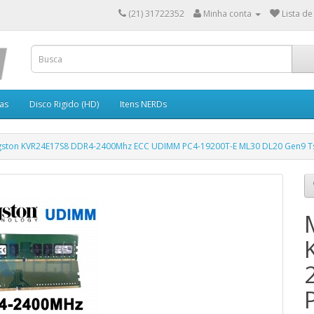
(21) 31722352
Minha conta
Lista de
as
Disco Rigido (HD)
Itens NERDs
gston KVR24E17S8 DDR4-2400Mhz ECC UDIMM PC4-19200T-E ML30 DL20 Gen9 T