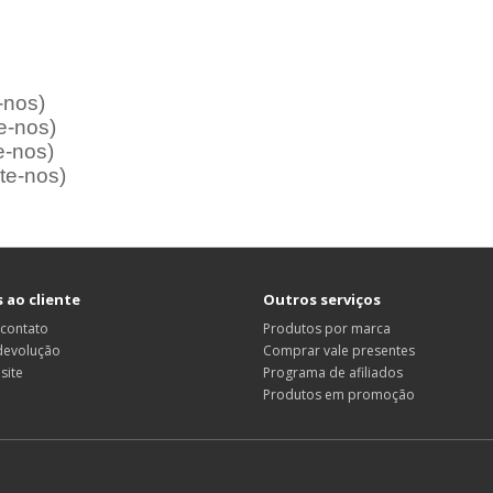
-nos)
e-nos)
-nos)
te-nos)
 ao cliente
Outros serviços
 contato
Produtos por marca
 devolução
Comprar vale presentes
site
Programa de afiliados
Produtos em promoção