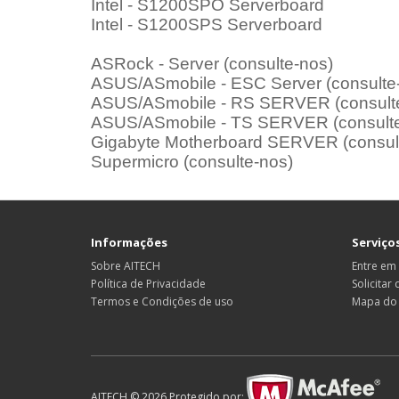
Intel - S1200SPO Serverboard
Intel - S1200SPS Serverboard
ASRock - Server (consulte-nos)
ASUS/ASmobile - ESC Server (consulte
ASUS/ASmobile - RS SERVER (consult
ASUS/ASmobile - TS SERVER (consulte
Gigabyte Motherboard SERVER (consul
Supermicro (consulte-nos)
Informações
Serviços
Sobre AITECH
Entre em
Política de Privacidade
Solicitar
Termos e Condições de uso
Mapa do 
AITECH © 2026 Protegido por: