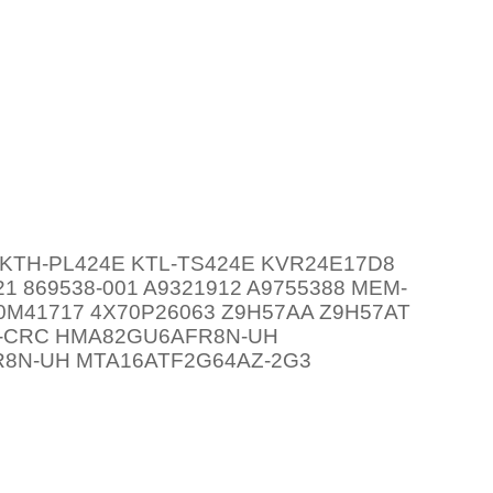
KTH-PL424E KTL-TS424E KVR24E17D8
21 869538-001 A9321912 A9755388 MEM-
0M41717 4X70P26063 Z9H57AA Z9H57AT
1-CRC HMA82GU6AFR8N-UH
8N-UH MTA16ATF2G64AZ-2G3