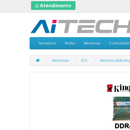
Atendimento
Servidores
Redes
Memórias
Controlador
Memórias
ECC
Memória 8GB Kin