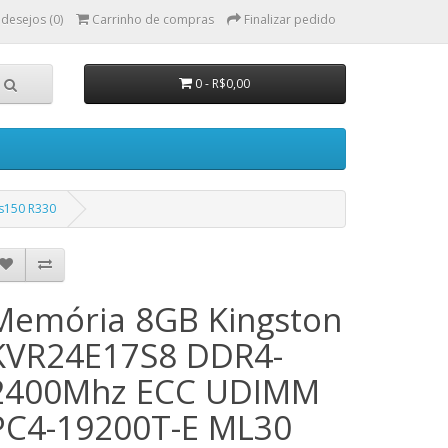
 desejos (0)
Carrinho de compras
Finalizar pedido
0 - R$0,00
s150 R330
Memória 8GB Kingston
KVR24E17S8 DDR4-
2400Mhz ECC UDIMM
PC4-19200T-E ML30