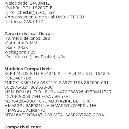
-Velocidade: 2400MHZ
-Padrão: PC4-19200T-E
-Error Checking (ECC): Sim
-Processamento de sinal: UNBUFFERED
-Latência CAS: CL17
Características físicas:
-Número de pinos: 288
-Formato: DIMM
-Rank: 2Rx8
-Voltagem: 1.2V
-Perfil baixo (Low Profile): Não
Modelos Compatíveis:
KCP424ED8 KTD-PE424E KTH-PL424E KTL-TS424E
KVR24E17D8
SNPCX1KMC/16g A9321912 A9755388 862690‐091
862976‐B21 869538‐001
MEM‐DR416L‐CL01‐EU24 4X70G88326 4X70M41717
4X70P26063 Z9H57AA Z9H57AT
M378A2K43BB1‐CRC M391A2K43BB1‐CRC
HMA82GU6AFR8N‐UH HMA82GU7AFR8N‐UH
HMA82GU7CJR8N‐UH
MTA16ATF2G64AZ‐2G3 MTA18ASF2G72AZ-2G3A1
Compatível com: