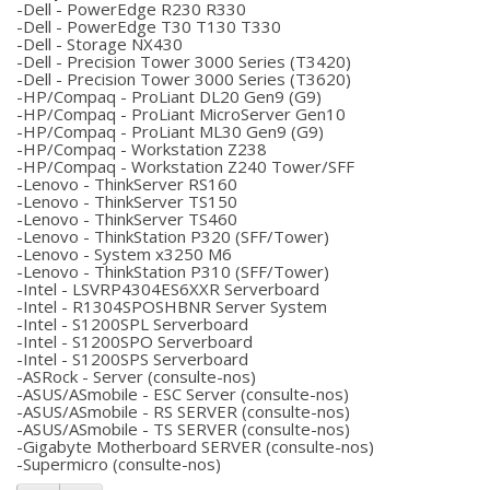
-Dell - PowerEdge R230 R330
-Dell - PowerEdge T30 T130 T330
-Dell - Storage NX430
-Dell - Precision Tower 3000 Series (T3420)
-Dell - Precision Tower 3000 Series (T3620)
-HP/Compaq - ProLiant DL20 Gen9 (G9)
-HP/Compaq - ProLiant MicroServer Gen10
-HP/Compaq - ProLiant ML30 Gen9 (G9)
-HP/Compaq - Workstation Z238
-HP/Compaq - Workstation Z240 Tower/SFF
-Lenovo - ThinkServer RS160
-Lenovo - ThinkServer TS150
-Lenovo - ThinkServer TS460
-Lenovo - ThinkStation P320 (SFF/Tower)
-Lenovo - System x3250 M6
-Lenovo - ThinkStation P310 (SFF/Tower)
-Intel - LSVRP4304ES6XXR Serverboard
-Intel - R1304SPOSHBNR Server System
-Intel - S1200SPL Serverboard
-Intel - S1200SPO Serverboard
-Intel - S1200SPS Serverboard
-ASRock - Server (consulte-nos)
-ASUS/ASmobile - ESC Server (consulte-nos)
-ASUS/ASmobile - RS SERVER (consulte-nos)
-ASUS/ASmobile - TS SERVER (consulte-nos)
-Gigabyte Motherboard SERVER (consulte-nos)
-Supermicro (consulte-nos)