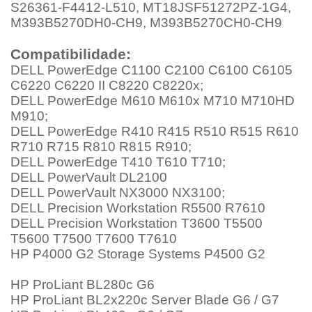
S26361-F4412-L510, MT18JSF51272PZ-1G4,
M393B5270DH0-CH9, M393B5270CH0-CH9
Compatibilidade:
DELL PowerEdge C1100 C2100 C6100 C6105
C6220 C6220 II C8220 C8220x;
DELL PowerEdge M610 M610x M710 M710HD
M910;
DELL PowerEdge R410 R415 R510 R515 R610
R710 R715 R810 R815 R910;
DELL PowerEdge T410 T610 T710;
DELL PowerVault DL2100
DELL PowerVault NX3000 NX3100;
DELL Precision Workstation R5500 R7610
DELL Precision Workstation T3600 T5500
T5600 T7500 T7600 T7610
HP P4000 G2 Storage Systems P4500 G2
HP ProLiant BL280c G6
HP ProLiant BL2x220c Server Blade G6 / G7