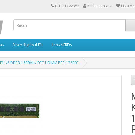
(21) 31722352
Minha conta
Lista de
as
Disco Rigido (HD)
Itens NERDs
6E11/8 DDR3-1600Mhz ECC UDIMM PC3-12800E