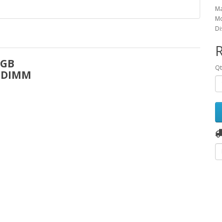
Ma
Mo
Di
8GB
Q
 UDIMM