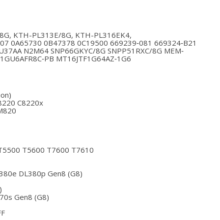
8G, KTH-PL313E/8G, KTH-PL316EK4,
7 0A65730 0B47378 0C19500 669239‐081 669324‐B21
B4U37AA N2M64 SNP66GKYC/8G SNPP51RXC/8G MEM‐
1GU6AFR8C‐PB MT16JTF1G64AZ‐1G6
ion)
C8220 C8220x
M820
0 T5500 T5600 T7600 T7610
380e DL380p Gen8 (G8)
)
70s Gen8 (G8)
FF