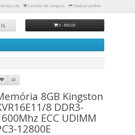
 desejos (0)
Carrinho de compras
Finalizar pedido
0 - R$0,00
Memória 8GB Kingston
KVR16E11/8 DDR3-
1600Mhz ECC UDIMM
PC3-12800E