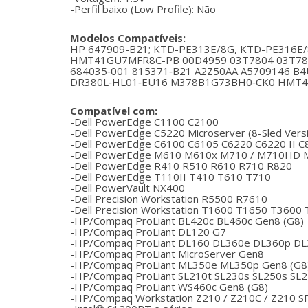
-Perfil baixo (Low Profile): Não
Modelos Compatíveis:
HP 647909-B21; KTD-PE313E/8G, KTD-PE316E/
HMT41GU7MFR8C-PB 00D4959 03T7804 03T780
684035‐001 815371‐B21 A2Z50AA A5709146 
DR380L‐HL01‐EU16 M378B1G73BH0‐CK0 HMT4
Compatível com:
-Dell PowerEdge C1100 C2100
-Dell PowerEdge C5220 Microserver (8-Sled Vers
-Dell PowerEdge C6100 C6105 C6220 C6220 II 
-Dell PowerEdge M610 M610x M710 / M710HD 
-Dell PowerEdge R410 R510 R610 R710 R820
-Dell PowerEdge T110II T410 T610 T710
-Dell PowerVault NX400
-Dell Precision Workstation R5500 R7610
-Dell Precision Workstation T1600 T1650 T360
-HP/Compaq ProLiant BL420c BL460c Gen8 (G8)
-HP/Compaq ProLiant DL120 G7
-HP/Compaq ProLiant DL160 DL360e DL360p DL
-HP/Compaq ProLiant MicroServer Gen8
-HP/Compaq ProLiant ML350e ML350p Gen8 (G8
-HP/Compaq ProLiant SL210t SL230s SL250s SL2
-HP/Compaq ProLiant WS460c Gen8 (G8)
-HP/Compaq Workstation Z210 / Z210C / Z210 S