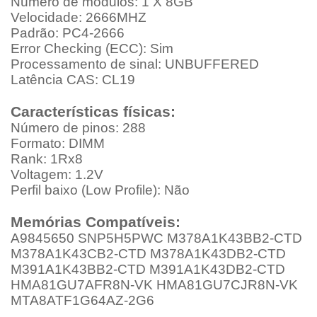
Número de módulos: 1 X 8GB
Velocidade: 2666MHZ
Padrão: PC4-2666
Error Checking (ECC): Sim
Processamento de sinal: UNBUFFERED
Latência CAS: CL19
Características físicas:
Número de pinos: 288
Formato: DIMM
Rank: 1Rx8
Voltagem: 1.2V
Perfil baixo (Low Profile): Não
Memórias Compatíveis:
A9845650 SNP5H5PWC M378A1K43BB2-CTD
M378A1K43CB2-CTD M378A1K43DB2-CTD
M391A1K43BB2-CTD M391A1K43DB2-CTD
HMA81GU7AFR8N-VK HMA81GU7CJR8N-VK
MTA8ATF1G64AZ-2G6