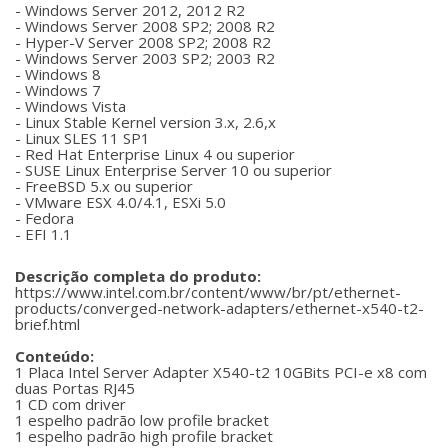
- Windows Server 2012, 2012 R2
- Windows Server 2008 SP2; 2008 R2
- Hyper-V Server 2008 SP2; 2008 R2
- Windows Server 2003 SP2; 2003 R2
- Windows 8
- Windows 7
- Windows Vista
- Linux Stable Kernel version 3.x, 2.6,x
- Linux SLES 11 SP1
- Red Hat Enterprise Linux 4 ou superior
- SUSE Linux Enterprise Server 10 ou superior
- FreeBSD 5.x ou superior
- VMware ESX 4.0/4.1, ESXi 5.0
- Fedora
- EFI 1.1
Descrição completa do produto:
https://www.intel.com.br/content/www/br/pt/ethernet-
products/converged-network-adapters/ethernet-x540-t2-
brief.html
Conteúdo:
1 Placa Intel Server Adapter X540-t2 10GBits PCI-e x8 com
duas Portas RJ45
1 CD com driver
1 espelho padrão low profile bracket
1 espelho padrão high profile bracket