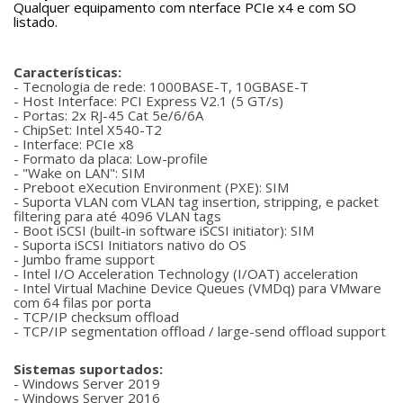
Qualquer equipamento com nterface PCIe x4 e com SO
listado.
Características:
- Tecnologia de rede: 1000BASE-T, 10GBASE-T
- Host Interface: PCI Express V2.1 (5 GT/s)
- Portas: 2x RJ-45 Cat 5e/6/6A
- ChipSet: Intel X540-T2
- Interface: PCIe x8
- Formato da placa: Low-profile
- "Wake on LAN": SIM
- Preboot eXecution Environment (PXE): SIM
- Suporta VLAN com VLAN tag insertion, stripping, e packet
filtering para até 4096 VLAN tags
- Boot iSCSI (built-in software iSCSI initiator): SIM
- Suporta iSCSI Initiators nativo do OS
- Jumbo frame support
- Intel I/O Acceleration Technology (I/OAT) acceleration
- Intel Virtual Machine Device Queues (VMDq) para VMware
com 64 filas por porta
- TCP/IP checksum offload
- TCP/IP segmentation offload / large-send offload support
Sistemas suportados:
- Windows Server 2019
- Windows Server 2016