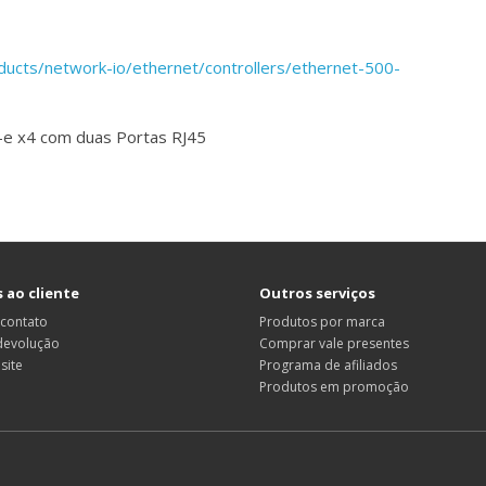
ducts/network-io/ethernet/controllers/ethernet-500-
I-e x4 com duas Portas RJ45
 ao cliente
Outros serviços
 contato
Produtos por marca
 devolução
Comprar vale presentes
site
Programa de afiliados
Produtos em promoção