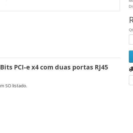
Mo
Di
R
Q
Bits PCI-e x4 com duas portas RJ45
m SO listado.