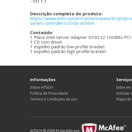
- EFI 1.1
Descrição completa do produto:
https://www.intel.com.br/content/www/br/pt/pro
series-controllers/x550-at.html
Conteúdo:
1 Placa Intel Server Adapter X550-t2 10GBits PC
1 CD com driver
1 espelho padrão low profile bracket
1 espelho padrão high profile bracket
Informações
Serviços
Sobre AITECH
Entre em
Política de Privacidade
Solicitar
Termos e Condições de uso
Mapa do 
AITECH © 2026 Protegido por: