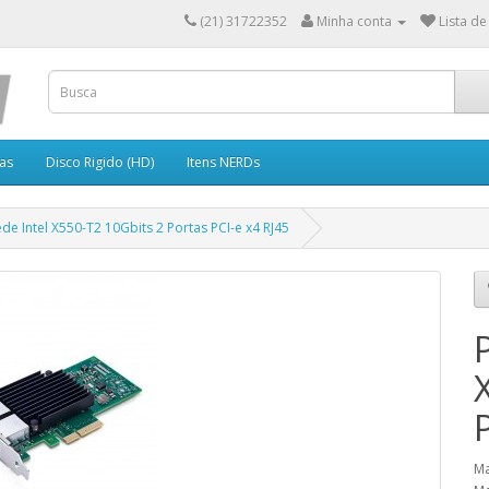
(21) 31722352
Minha conta
Lista de
as
Disco Rigido (HD)
Itens NERDs
de Intel X550-T2 10Gbits 2 Portas PCI-e x4 RJ45
Ma