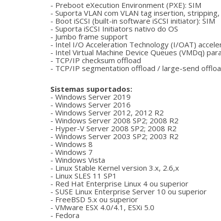
- Preboot eXecution Environment (PXE): SIM
- Suporta VLAN com VLAN tag insertion, stripping,
- Boot iSCSI (built-in software iSCSI initiator): SIM
- Suporta iSCSI Initiators nativo do OS
- Jumbo frame support
- Intel I/O Acceleration Technology (I/OAT) accele
- Intel Virtual Machine Device Queues (VMDq) par
- TCP/IP checksum offload
- TCP/IP segmentation offload / large-send offlo
Sistemas suportados:
- Windows Server 2019
- Windows Server 2016
- Windows Server 2012, 2012 R2
- Windows Server 2008 SP2; 2008 R2
- Hyper-V Server 2008 SP2; 2008 R2
- Windows Server 2003 SP2; 2003 R2
- Windows 8
- Windows 7
- Windows Vista
- Linux Stable Kernel version 3.x, 2.6,x
- Linux SLES 11 SP1
- Red Hat Enterprise Linux 4 ou superior
- SUSE Linux Enterprise Server 10 ou superior
- FreeBSD 5.x ou superior
- VMware ESX 4.0/4.1, ESXi 5.0
- Fedora