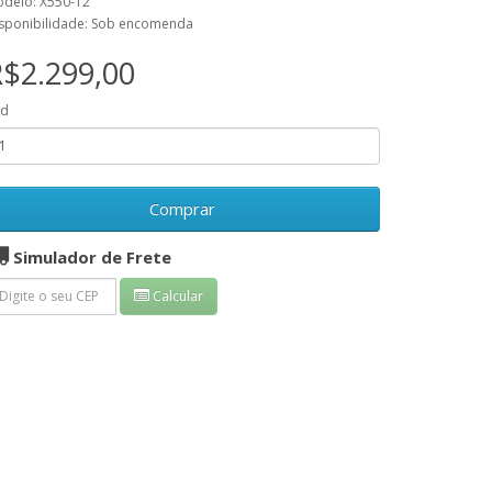
delo: X550-T2
sponibilidade: Sob encomenda
$2.299,00
td
Comprar
Simulador de Frete
Calcular