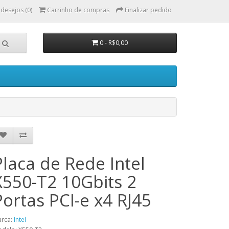
 desejos (0)
Carrinho de compras
Finalizar pedido
0 - R$0,00
Placa de Rede Intel
X550-T2 10Gbits 2
Portas PCI-e x4 RJ45
rca:
Intel