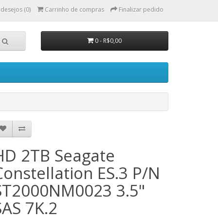
 desejos (0)
Carrinho de compras
Finalizar pedido
0 - R$0,00
HD 2TB Seagate
Constellation ES.3 P/N
ST2000NM0023 3.5"
SAS 7K.2