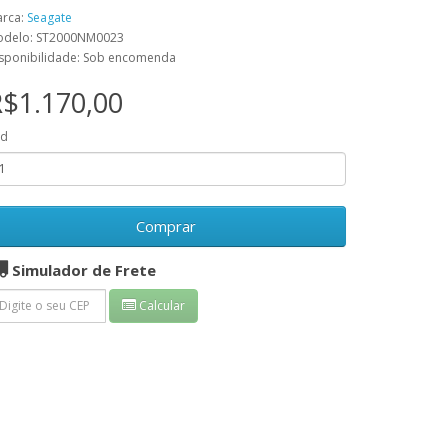
rca:
Seagate
delo: ST2000NM0023
sponibilidade: Sob encomenda
$1.170,00
td
Comprar
Simulador de Frete
Calcular