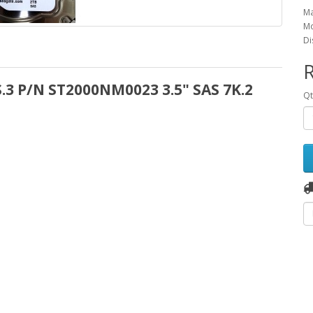
Ma
Mo
Di
R
.3 P/N ST2000NM0023 3.5" SAS 7K.2
Q