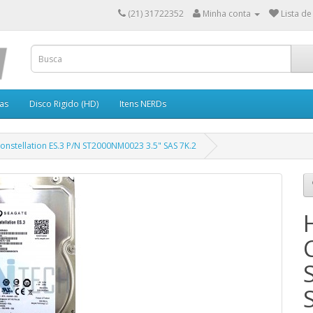
(21) 31722352
Minha conta
Lista de
as
Disco Rigido (HD)
Itens NERDs
nstellation ES.3 P/N ST2000NM0023 3.5" SAS 7K.2