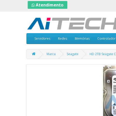
Atendimento
Servidores
Redes
Memórias
Controlador
Marca
Seagate
HD 2TB Seagate Co