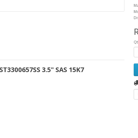
Ma
Mo
Di
Q
T3300657SS 3.5" SAS 15K7