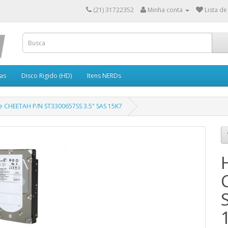
(21) 31722352
Minha conta
Lista de
as
Disco Rigido (HD)
Itens NERDs
 CHEETAH P/N ST3300657SS 3.5" SAS 15K7