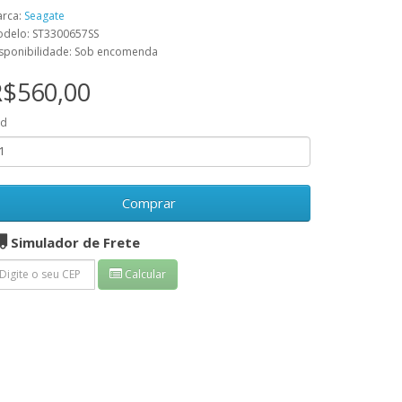
rca:
Seagate
delo: ST3300657SS
sponibilidade: Sob encomenda
R$560,00
td
Comprar
Simulador de Frete
Calcular