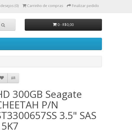
 desejos (0)
Carrinho de compras
Finalizar pedido
0 - R$0,00
HD 300GB Seagate
CHEETAH P/N
ST3300657SS 3.5" SAS
15K7