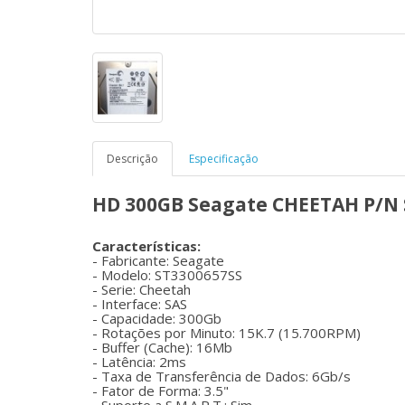
Descrição
Especificação
HD 300GB Seagate CHEETAH P/N S
Características:
- Fabricante: Seagate
- Modelo: ST3300657SS
- Serie: Cheetah
- Interface: SAS
- Capacidade: 300Gb
- Rotações por Minuto: 15K.7 (15.700RPM)
- Buffer (Cache): 16Mb
- Latência: 2ms
- Taxa de Transferência de Dados: 6Gb/s
- Fator de Forma: 3.5"
- Suporte a S.M.A.R.T.: Sim