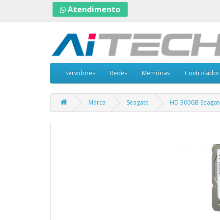
Atendimento
Servidores
Redes
Memórias
Controlador
Marca
Seagate
HD 300GB Seagate