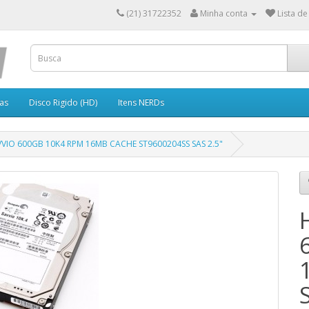
(21) 31722352
Minha conta
Lista de
as
Disco Rigido (HD)
Itens NERDs
VIO 600GB 10K4 RPM 16MB CACHE ST9600204SS SAS 2.5"