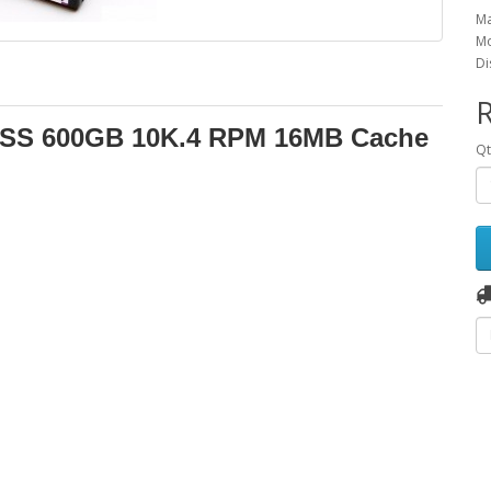
Ma
Mo
Di
4SS 600GB 10K.4 RPM 16MB Cache
Q