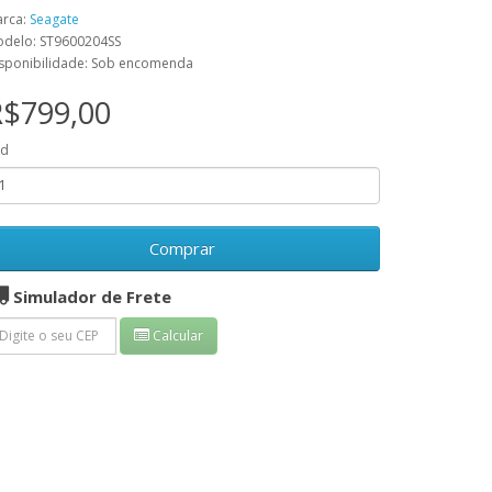
rca:
Seagate
delo: ST9600204SS
sponibilidade: Sob encomenda
R$799,00
td
Comprar
Simulador de Frete
Calcular