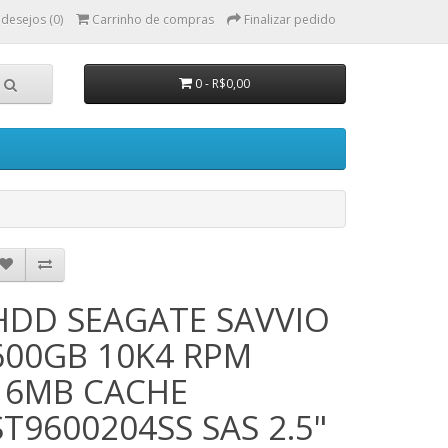
 desejos (0)
Carrinho de compras
Finalizar pedido
0 - R$0,00
HDD SEAGATE SAVVIO
600GB 10K4 RPM
16MB CACHE
ST9600204SS SAS 2.5"