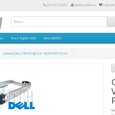
(21) 31722352
Minha conta
Lista de
as
Disco Rigido (HD)
Itens NERDs
Gaveta DELL P/N VCHJ6 3.5'' NON-HOT PLUG
Ma