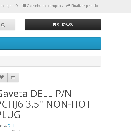
 desejos (0)
Carrinho de compras
Finalizar pedido
0 - R$0,00
Gaveta DELL P/N
VCHJ6 3.5'' NON-HOT
PLUG
rca:
Dell