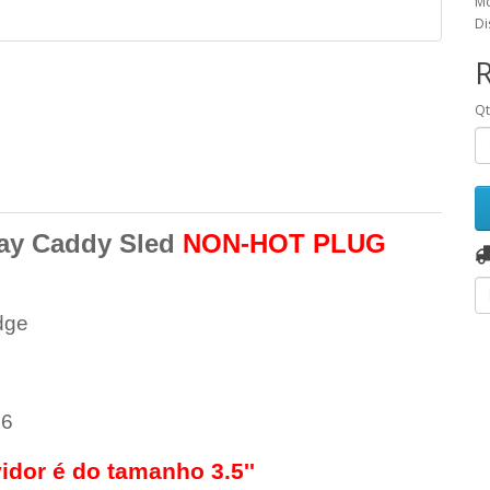
Mo
Di
Q
ray Caddy Sled
NON-HOT PLUG
dge
6
idor é do tamanho 3.5''