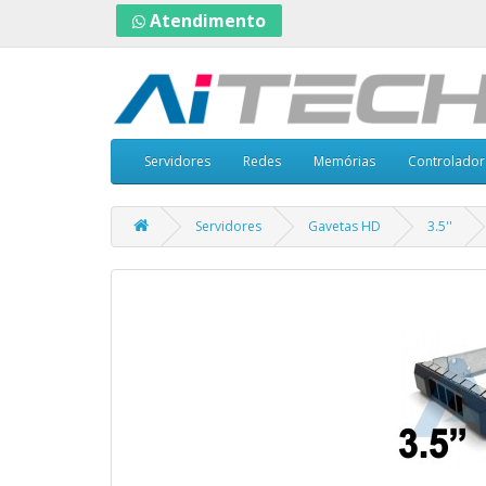
Atendimento
Servidores
Redes
Memórias
Controlador
Servidores
Gavetas HD
3.5''