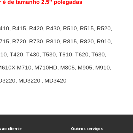
r é de tamanho 2.5'' polegadas
10, R415, R420, R430, R510, R515, R520,
15, R720, R730, R810, R815, R820, R910,
0, T420, T430, T530, T610, T620, T630,
M610X M710, M710HD, M805, M905, M910,
D3220, MD3220i, MD3420
 ao cliente
Outros serviços