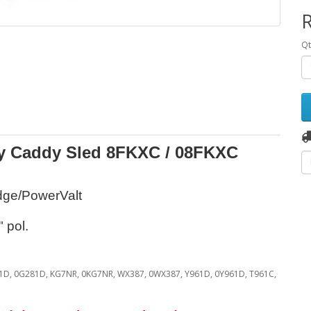
Q
ay Caddy Sled
8FKXC / 08FKXC
dge/PowerValt
 pol.
81D, 0G281D, KG7NR, 0KG7NR,
WX387, 0WX387, Y961D, 0Y961D, T961C,