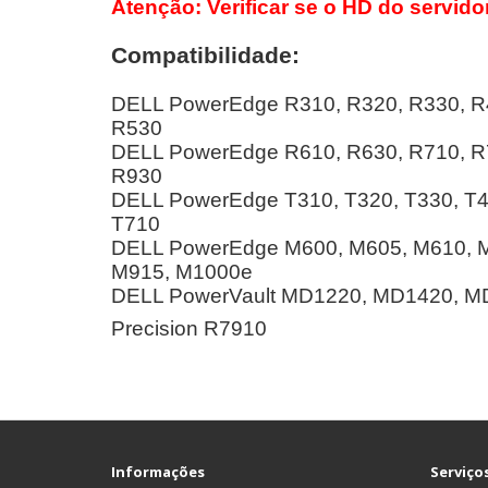
Atenção: Verificar se o HD do servido
Compatibilidade:
DELL PowerEdge R310, R320, R330, R4
R530
DELL PowerEdge R610, R630, R710, R7
R930
DELL PowerEdge T310, T320, T330, T41
T710
DELL PowerEdge M600, M605, M610, 
M915, M1000e
DELL PowerVault MD1220, MD1420, M
Precision R7910
Informações
Serviços