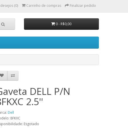
 desejos (0)
Carrinho de compras
Finalizar pedido
0 - R$0,00
Gaveta DELL P/N
8FKXC 2.5''
rca:
Dell
delo: 8FKXC
sponibilidade: Esgotado