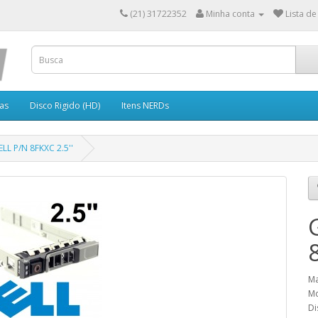
(21) 31722352
Minha conta
Lista de
as
Disco Rigido (HD)
Itens NERDs
LL P/N 8FKXC 2.5''
Ma
Mo
Di