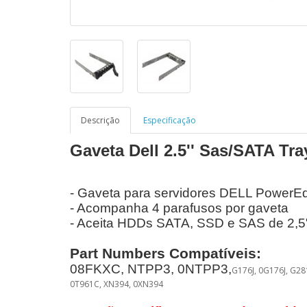
Descrição
Especificação
Gaveta Dell 2.5'' Sas/SATA Tr
- Gaveta para servidores DELL PowerE
- Acompanha 4 parafusos por gaveta
- Aceita HDDs SATA, SSD e SAS de 2,5"
Part Numbers Compatíveis:
08FKXC, NTPP3, 0NTPP3,
G176J, 0G176J, G2
0T961C, XN394, 0XN394