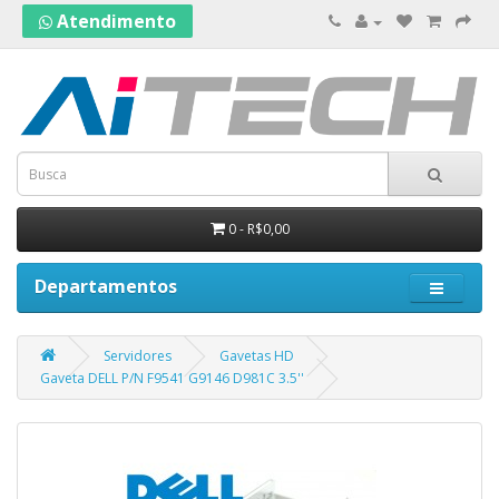
Atendimento
0 - R$0,00
Departamentos
Servidores
Gavetas HD
Gaveta DELL P/N F9541 G9146 D981C 3.5''