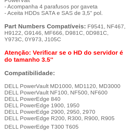
PowerValt
- Acompanha 4 parafusos por gaveta
- Aceita HDDs SATA e SAS de 3,5" pol.
Part Numbers Compatíveis:
F9541, NF467,
H9122, G9146, MF666, D981C, 0D981C,
Y973C, 0Y973, J105C
Atenção: Verificar se o HD do servidor é
do tamanho 3.5''
Compatibilidade:
DELL PowerVault MD1000, MD1120, MD3000
DELL PowerVault NF100, NF500, NF600
DELL PowerEdge 840
DELL PowerEdge 1900, 1950
DELL PowerEdge 2900, 2950, 2970
DELL PowerEdge R200, R300, R900, R905
DELL PowerEdge T300 T605