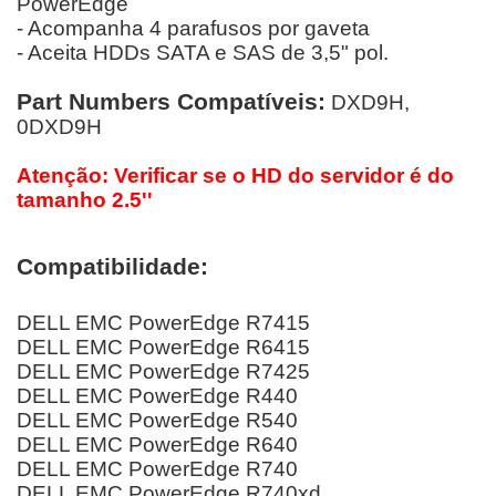
PowerEdge
- Acompanha 4 parafusos por gaveta
- Aceita HDDs SATA e SAS de 3,5" pol.
Part Numbers Compatíveis:
DXD9H,
0DXD9H
Atenção: Verificar se o HD do servidor é do
tamanho 2.5''
Compatibilidade:
DELL EMC PowerEdge R7415
DELL EMC PowerEdge R6415
DELL EMC PowerEdge R7425
DELL EMC PowerEdge R440
DELL EMC PowerEdge R540
DELL EMC PowerEdge R640
DELL EMC PowerEdge R740
DELL EMC PowerEdge R740xd