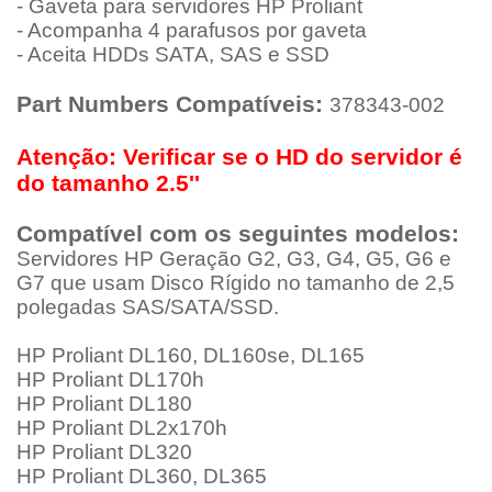
- Gaveta para servidores HP Proliant
- Acompanha 4 parafusos por gaveta
- Aceita HDDs SATA, SAS e SSD
Part Numbers Compatíveis:
378343-002
Atenção: Verificar se o HD do servidor é
do tamanho 2.5''
Compatível com os seguintes modelos:
Servidores HP Geração G2, G3, G4, G5, G6 e
G7 que usam Disco Rígido no tamanho de 2,5
polegadas SAS/SATA/SSD.
HP Proliant DL160, DL160se, DL165
HP Proliant DL170h
HP Proliant DL180
HP Proliant DL2x170h
HP Proliant DL320
HP Proliant DL360, DL365