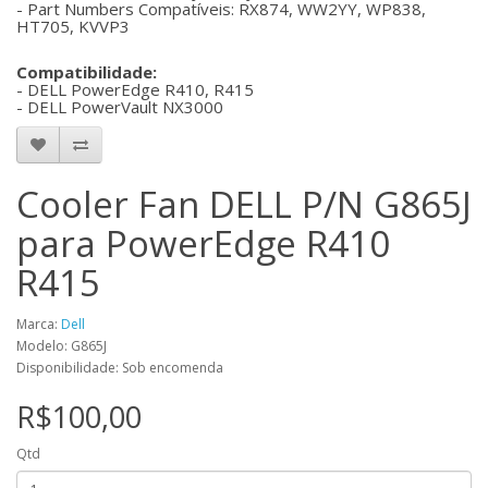
- Part Numbers Compatíveis: RX874, WW2YY, WP838,
HT705, KVVP3
Compatibilidade:
- DELL PowerEdge R410, R415
- DELL PowerVault NX3000
Cooler Fan DELL P/N G865J
para PowerEdge R410
R415
Marca:
Dell
Modelo: G865J
Disponibilidade: Sob encomenda
R$100,00
Qtd