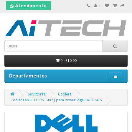
Atendimento
0 - R$0,00
Departamentos
Servidores
Coolers
Cooler Fan DELL P/N G865J para PowerEdge R410 R415