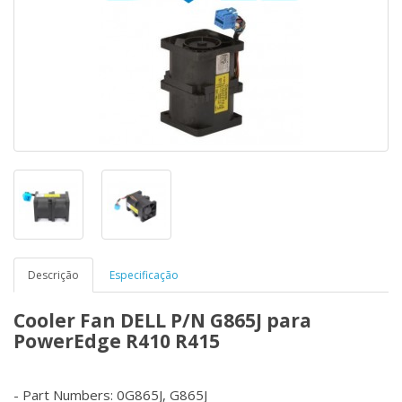
Descrição
Especificação
Cooler Fan DELL P/N G865J para
PowerEdge R410 R415
- Part Numbers: 0G865J, G865J