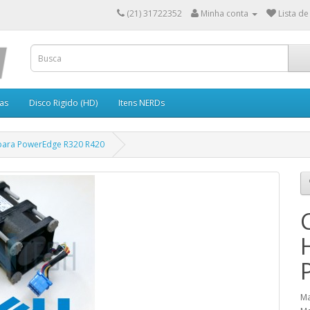
(21) 31722352
Minha conta
Lista de
as
Disco Rigido (HD)
Itens NERDs
para PowerEdge R320 R420
Ma