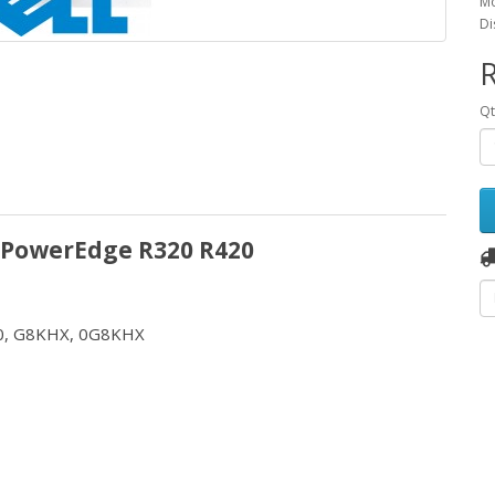
Mo
Di
Q
a PowerEdge R320 R420
00, G8KHX, 0G8KHX