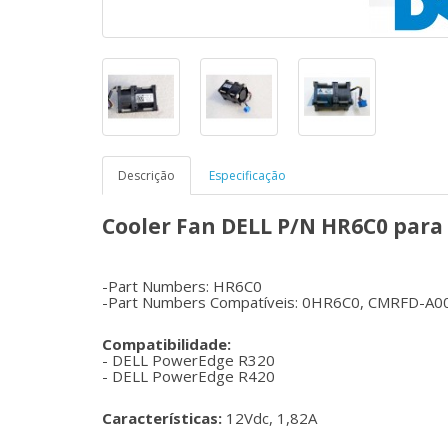
Descrição
Especificação
Cooler Fan DELL P/N HR6C0 par
-Part Numbers: HR6C0
-Part Numbers Compatíveis: 0HR6C0, CMRFD-A
Compatibilidade:
- DELL PowerEdge R320
- DELL PowerEdge R420
Características:
12Vdc, 1,82A