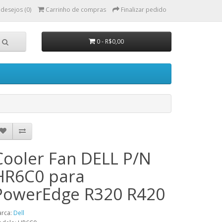
 desejos (0)
Carrinho de compras
Finalizar pedido
0 - R$0,00
Cooler Fan DELL P/N
HR6C0 para
PowerEdge R320 R420
rca:
Dell