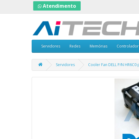
Atendimento
Servidores
Redes
Memórias
Controlador
Servidores
Cooler Fan DELL P/N HR6C0 