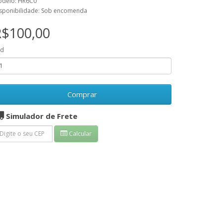
delo: HR6C0
sponibilidade: Sob encomenda
R$100,00
td
Comprar
Simulador de Frete
Calcular