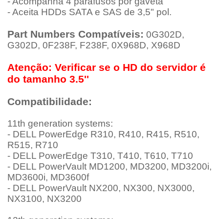
- Acompanha 4 parafusos por gaveta
- Aceita HDDs SATA e SAS de 3,5" pol.
Part Numbers Compatíveis:
0G302D,
G302D, 0F238F, F238F, 0X968D, X968D
Atenção: Verificar se o HD do servidor é
do tamanho 3.5''
Compatibilidade:
11th generation systems:
- DELL PowerEdge R310, R410, R415, R510,
R515, R710
- DELL PowerEdge T310, T410, T610, T710
- DELL PowerVault MD1200, MD3200, MD3200i,
MD3600i, MD3600f
- DELL PowerVault NX200, NX300, NX3000,
NX3100, NX3200