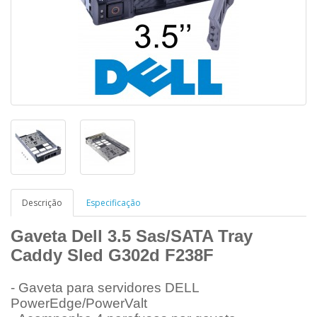
Descrição
Especificação
Gaveta Dell 3.5 Sas/SATA Tray
Caddy Sled G302d F238F
- Gaveta para servidores DELL
PowerEdge/PowerValt