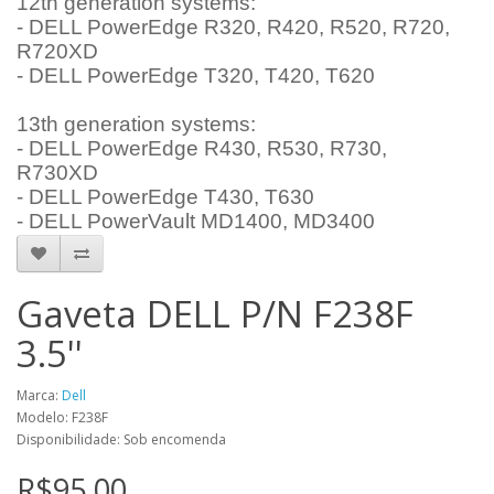
12th generation systems:
- DELL PowerEdge
R320, R420, R520, R720,
R720XD
- DELL PowerEdge
T320, T420, T620
13th generation systems:
- DELL PowerEdge
R430, R530, R730,
R730XD
- DELL PowerEdge
T430, T630
- DELL PowerVault
MD1400, MD3400
Gaveta DELL P/N F238F
3.5''
Marca:
Dell
Modelo: F238F
Disponibilidade: Sob encomenda
R$95,00