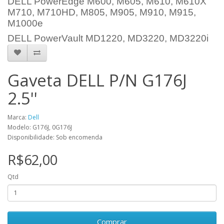
DELL PowerEdge M600, M605, M610, M610X
M710, M710HD, M805, M905, M910, M915,
M1000e
DELL PowerVault MD1220, MD3220, MD3220i
Gaveta DELL P/N G176J
2.5''
Marca:
Dell
Modelo: G176J, 0G176J
Disponibilidade: Sob encomenda
R$62,00
Qtd
Comprar