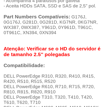
- Acompanha 4 parafusos por gaveta
- Aceita HDDs SATA, SSD e SAS de 2,5" pol.
Part Numbers Compatíveis:
G176J,
0G176J, G281D, 0G281D, KG7NR, 0KG7NR,
WX387, 0WX387, Y961D, 0Y961D, T961C,
0T961C, XN394, 0XN394
Atenção: Verificar se o HD do servidor é
de tamanho 2.5'' polegadas
Compatibilidade:
DELL PowerEdge R310, R320, R410, R415,
R420, R510, R515, R520
DELL PowerEdge R610, R710, R715, R720,
R810, R815, R820, R910
DELL PowerEdge T310, T320, T410, T420,
T610, T620, T710