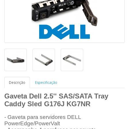
Descrição
Especificação
Gaveta Dell 2.5'' SAS/SATA Tray
Caddy Sled G176J KG7NR
- Gaveta para servidores DELL
PowerEdge/PowerValt